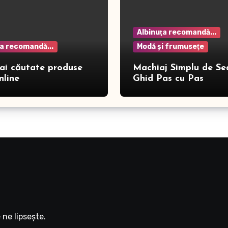
Albinuţa recomandă...
ţa recomandă...
Modă şi frumuseţe
ai căutate produse
Machiaj Simplu de Se
nline
Ghid Pas cu Pas
ne lipseşte.