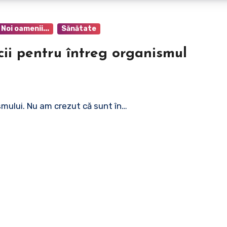
Noi oamenii...
Sănătate
cii pentru întreg organismul
mului. Nu am crezut că sunt în…