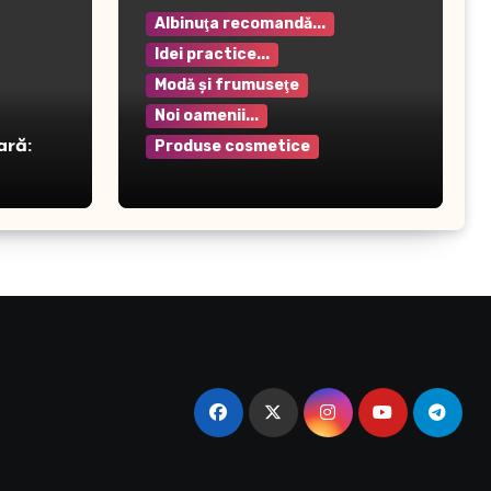
Albinuţa recomandă...
Idei practice...
Modă şi frumuseţe
Noi oamenii...
ară:
Produse cosmetice
Crema pentru mâini Rilastil
– Hidratare și protecție
intensivă