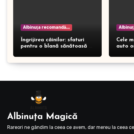
Albinuţa recomandă...
Albinu
Îngrijirea câinilor: sfaturi
Cele m
pentru o blană sănătoasă și
auto o
prevenirea dermatitei
Albinuţa Magică
Rareori ne gândim la ceea ce avem, dar mereu la ceea ce 