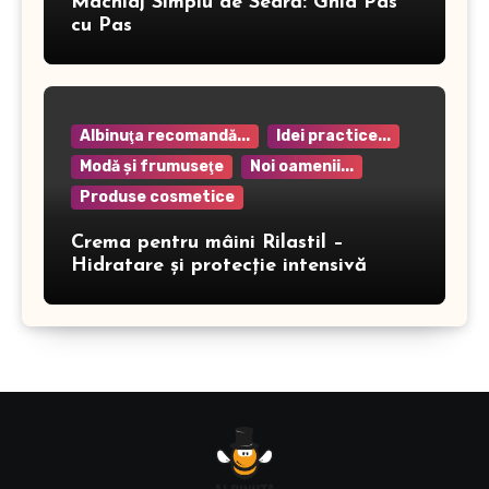
Machiaj Simplu de Seară: Ghid Pas
cu Pas
Albinuţa recomandă...
Idei practice...
Modă şi frumuseţe
Noi oamenii...
Produse cosmetice
Crema pentru mâini Rilastil –
Hidratare și protecție intensivă