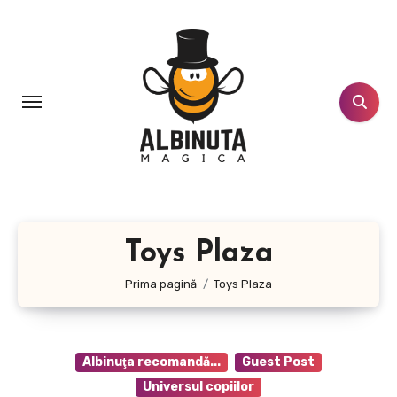
Sari
la
conținut
Toys Plaza
Prima pagină
Toys Plaza
Albinuţa recomandă...
Guest Post
Universul copiilor