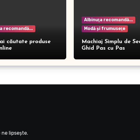
Albinuţa recomandă...
ţa recomandă...
Modă şi frumuseţe
ai căutate produse
Machiaj Simplu de Se
nline
Ghid Pas cu Pas
ne lipseşte.