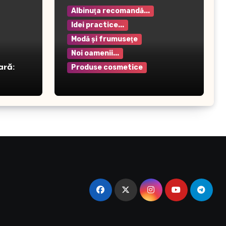
Albinuţa recomandă...
Idei practice...
Modă şi frumuseţe
Noi oamenii...
ară:
Produse cosmetice
Crema pentru mâini Rilastil
– Hidratare și protecție
intensivă