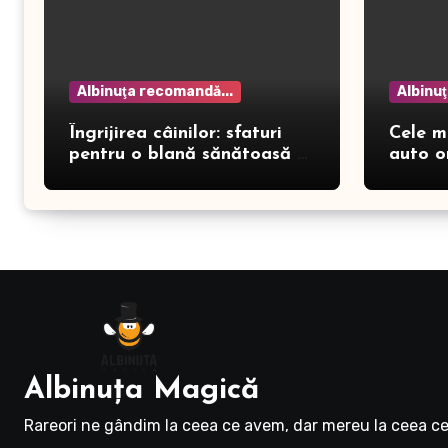
Albinuţa recomandă...
Albinu
Îngrijirea câinilor: sfaturi
Cele m
pentru o blană sănătoasă și
auto o
prevenirea dermatitei
Albinuţa Magică
Rareori ne gândim la ceea ce avem, dar mereu la ceea ce 