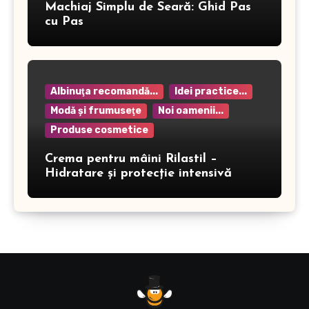
Machiaj Simplu de Seară: Ghid Pas
cu Pas
Albinuţa recomandă...
Idei practice...
Modă şi frumuseţe
Noi oamenii...
Produse cosmetice
Crema pentru mâini Rilastil –
Hidratare și protecție intensivă