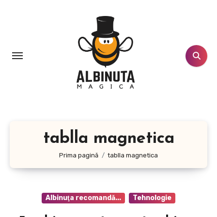
Sari
la
conținut
tablla magnetica
Prima pagină
tablla magnetica
Albinuţa recomandă...
Tehnologie