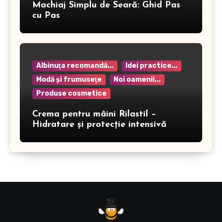
Machiaj Simplu de Seară: Ghid Pas
cu Pas
Albinuţa recomandă...
Idei practice...
Modă şi frumuseţe
Noi oamenii...
Produse cosmetice
Crema pentru mâini Rilastil –
Hidratare și protecție intensivă