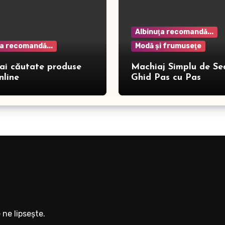
Albinuţa recomandă...
ţa recomandă...
Modă şi frumuseţe
ai căutate produse
Machiaj Simplu de Se
nline
Ghid Pas cu Pas
ne lipseşte.