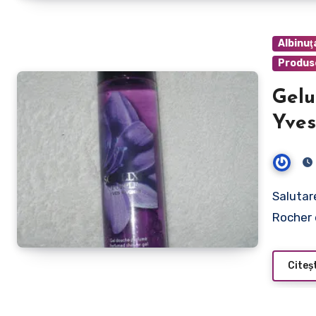
Albinuţ
Produs
Gelu
Yves
pute
ele!
Salutare albinuţelor! Deşi folosesc produsele de la Yves
Rocher 
Citeș