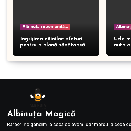
Albinuţa recomandă...
Albinu
Îngrijirea câinilor: sfaturi
Cele m
pentru o blană sănătoasă și
auto o
prevenirea dermatitei
Albinuţa Magică
Rareori ne gândim la ceea ce avem, dar mereu la ceea ce 