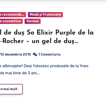
a recomandă...
Modă şi frumuseţe
e cosmetice
Review
l de duş So Elixir Purple de la
-Rocher – un gel de duş
rnic pentru femei sigure pe
10 decembrie 2015
1 Comentariu
de mai bine de 3 ani,…
te mai mult