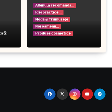
Albinuţa recomandă...
Idei practice...
Modă şi frumuseţe
Noi oamenii...
ară:
Produse cosmetice
Crema pentru mâini Rilastil
– Hidratare și protecție
intensivă