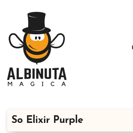
Sari
la
conținut
So Elixir Purple