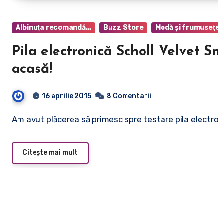
Albinuţa recomandă...
Buzz Store
Modă şi frumuseţ
Pila electronică Scholl Velvet 
acasă!
16 aprilie 2015
8 Comentarii
Am avut plăcerea să primesc spre testare pila electr
Citește mai mult