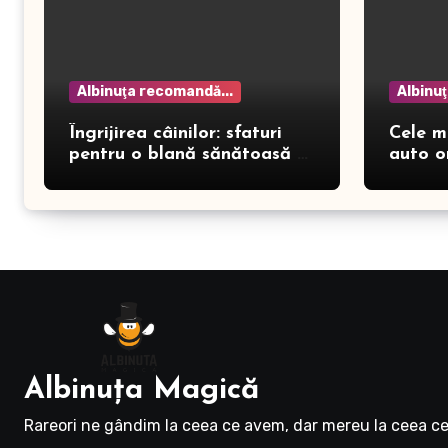
Albinuţa recomandă...
Albinu
Îngrijirea câinilor: sfaturi
Cele m
pentru o blană sănătoasă și
auto o
prevenirea dermatitei
Albinuţa Magică
Rareori ne gândim la ceea ce avem, dar mereu la ceea ce 