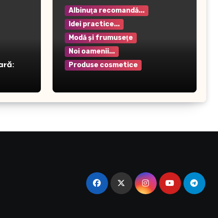
Albinuţa recomandă...
Idei practice...
Modă şi frumuseţe
Noi oamenii...
ară:
Produse cosmetice
Crema pentru mâini Rilastil
– Hidratare și protecție
intensivă