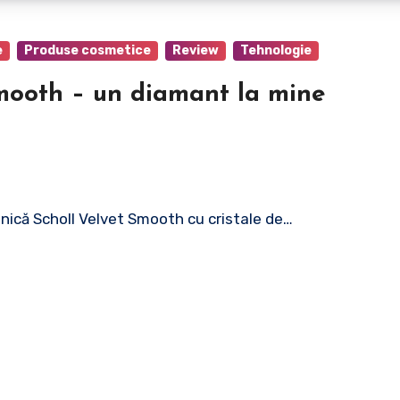
e
Produse cosmetice
Review
Tehnologie
Smooth – un diamant la mine
onică Scholl Velvet Smooth cu cristale de…