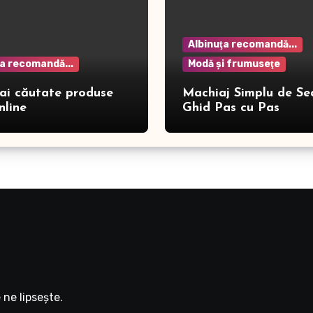
Albinuţa recomandă...
ţa recomandă...
Modă şi frumuseţe
ai căutate produse
Machiaj Simplu de Se
nline
Ghid Pas cu Pas
ne lipseşte.