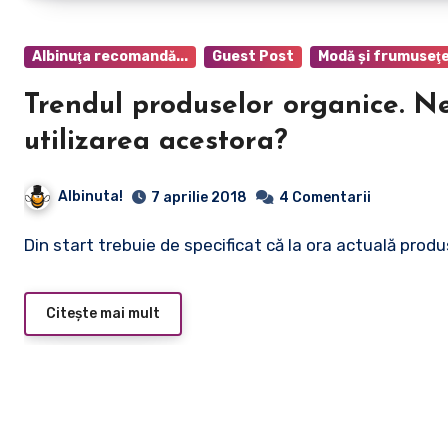
Albinuţa recomandă...
Guest Post
Modă şi frumuseţ
Trendul produselor organice. Ne
utilizarea acestora?
Albinuta!
7 aprilie 2018
4 Comentarii
Din start trebuie de specificat că la ora actuală pro
Citește mai mult