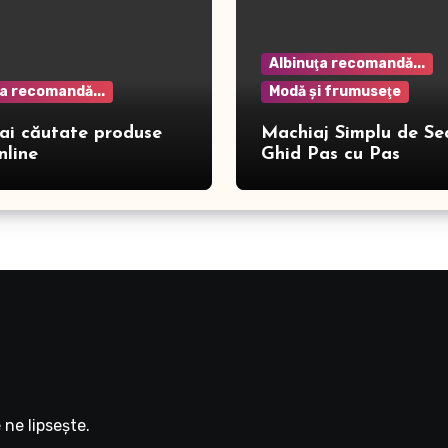
Albinuţa recomandă...
ţa recomandă...
Modă şi frumuseţe
ai căutate produse
Machiaj Simplu de Se
nline
Ghid Pas cu Pas
ne lipseşte.