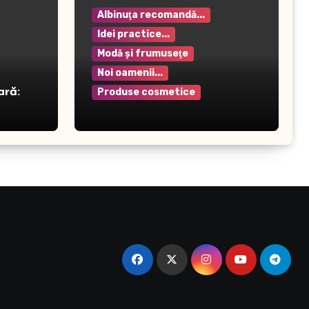
Albinuţa recomandă...
Idei practice...
Modă şi frumuseţe
Noi oamenii...
ară:
Produse cosmetice
Crema pentru mâini Rilastil
– Hidratare și protecție
intensivă