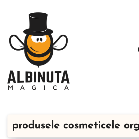
Sari
la
conținut
produsele cosmeticele or