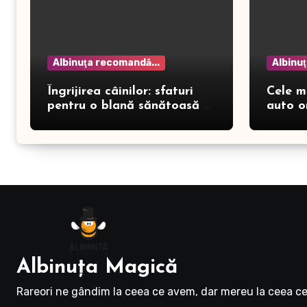
Albinuţa recomandă...
Albinu
Îngrijirea câinilor: sfaturi
Cele m
pentru o blană sănătoasă și
auto o
prevenirea dermatitei
Albinuţa Magică
Rareori ne gândim la ceea ce avem, dar mereu la ceea ce 