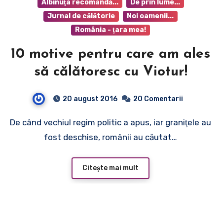
Albinuţa recomandă...
De prin lume...
Jurnal de călătorie
Noi oamenii...
România - ţara mea!
10 motive pentru care am ales
să călătoresc cu Viotur!
20 august 2016
20 Comentarii
De când vechiul regim politic a apus, iar graniţele au
fost deschise, românii au căutat…
Citește mai mult