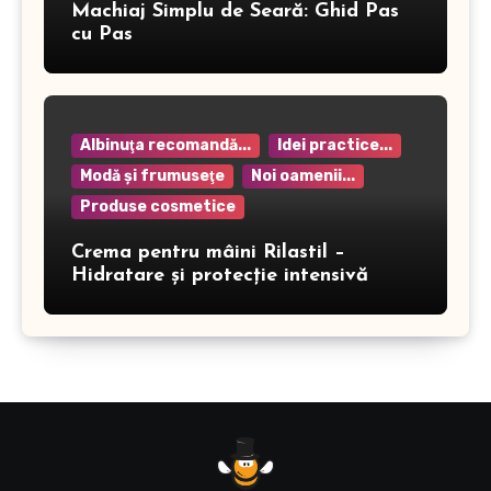
Machiaj Simplu de Seară: Ghid Pas
cu Pas
Albinuţa recomandă...
Idei practice...
Modă şi frumuseţe
Noi oamenii...
Produse cosmetice
Crema pentru mâini Rilastil –
Hidratare și protecție intensivă