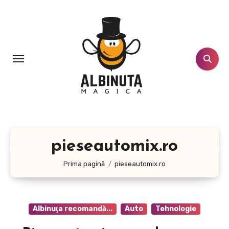
Sari
la
conținut
pieseautomix.ro
Prima pagină
pieseautomix.ro
Albinuţa recomandă...
Auto
Tehnologie