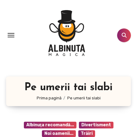
Sari
la
conținut
Pe umerii tai slabi
Prima pagină
Pe umerii tai slabi
Albinuţa recomandă...
Divertisment
Noi oamenii...
Trăiri