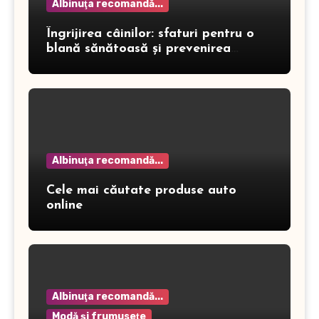
Albinuţa recomandă...
Îngrijirea câinilor: sfaturi pentru o
blană sănătoasă și prevenirea
dermatitei
Albinuţa recomandă...
Cele mai căutate produse auto
online
Albinuţa recomandă...
Modă şi frumuseţe