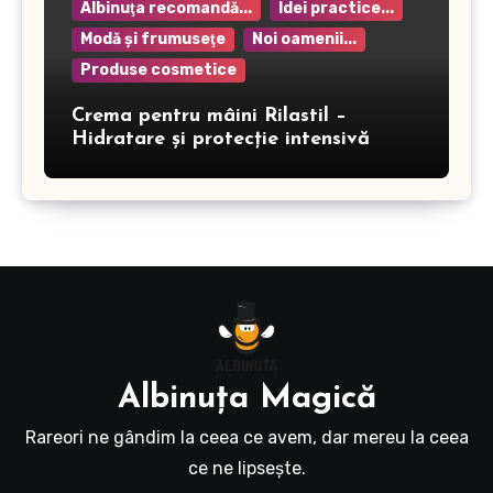
Albinuţa recomandă...
Idei practice...
Modă şi frumuseţe
Noi oamenii...
Produse cosmetice
Crema pentru mâini Rilastil –
Hidratare și protecție intensivă
Albinuţa Magică
Rareori ne gândim la ceea ce avem, dar mereu la ceea
ce ne lipseşte.