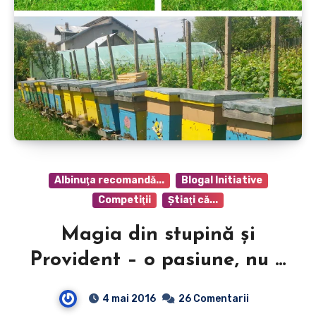
Albinuţa recomandă...
Blogal Initiative
Competiţii
Ştiaţi că...
Magia din stupină şi
Provident – o pasiune, nu o
afacere!
4 mai 2016
26 Comentarii