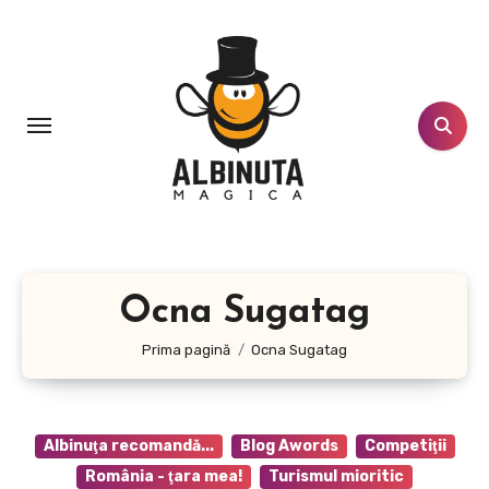
Sari
la
conținut
Ocna Sugatag
Prima pagină
Ocna Sugatag
Albinuţa recomandă...
Blog Awords
Competiţii
România - ţara mea!
Turismul mioritic