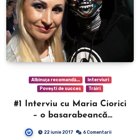
Albinuţa recomandă...
Interviuri
Poveşti de succes
Trăiri
#1 Interviu cu Maria Ciorici
– o basarabeancă
talentată, care a găsit în
22 iunie 2017
6 Comentarii
Carla`s Dreams o