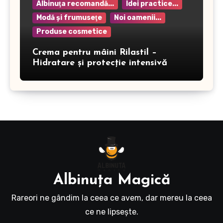
Albinuţa recomandă...
Idei practice...
Modă şi frumuseţe
Noi oamenii...
Produse cosmetice
Crema pentru mâini Rilastil –
Hidratare și protecție intensivă
Albinuţa Magică
Rareori ne gândim la ceea ce avem, dar mereu la ceea
ce ne lipseşte.