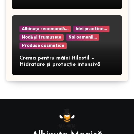
Albinuţa recomandă...
Idei practice...
Modă şi frumuseţe
Noi oamenii...
Produse cosmetice
Crema pentru mâini Rilastil –
Hidratare și protecție intensivă