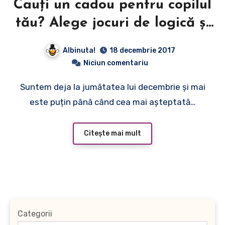
Cauți un cadou pentru copilul
tău? Alege jocuri de logică și
sigur vei face cea mai bună
Albinuta!
18 decembrie 2017
alegere.
Niciun comentariu
Suntem deja la jumătatea lui decembrie și mai
este puțin până când cea mai așteptată…
Citește mai mult
Categorii