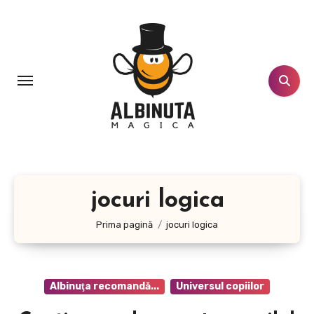
Sari
la
conținut
jocuri logica
Prima pagină
jocuri logica
Albinuţa recomandă...
Universul copiilor