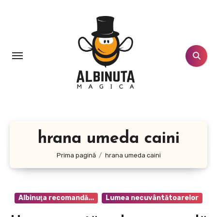
Sari
la
conținut
hrana umeda caini
Prima pagină
hrana umeda caini
Albinuţa recomandă...
Lumea necuvântătoarelor