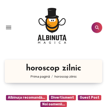
Sari
la
conținut
horoscop zilnic
Prima pagină
horoscop zilnic
Albinuţa recomandă...
Divertisment
Guest Post
Noi oamenii...