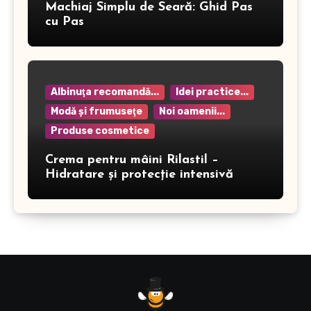
Machiaj Simplu de Seară: Ghid Pas
cu Pas
Albinuţa recomandă...
Idei practice...
Modă şi frumuseţe
Noi oamenii...
Produse cosmetice
Crema pentru mâini Rilastil –
Hidratare și protecție intensivă