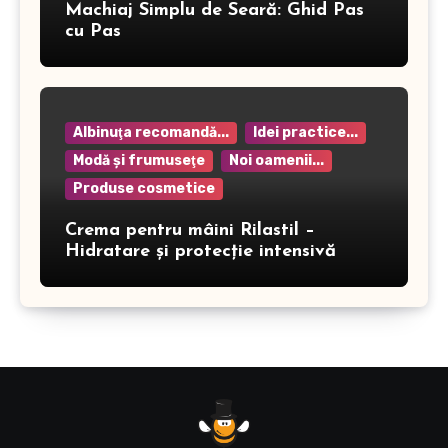
Machiaj Simplu de Seară: Ghid Pas
cu Pas
Albinuţa recomandă...
Idei practice...
Modă şi frumuseţe
Noi oamenii...
Produse cosmetice
Crema pentru mâini Rilastil –
Hidratare și protecție intensivă