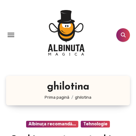
Sari
la
conținut
ghilotina
Prima pagină
ghilotina
Albinuţa recomandă...
Tehnologie