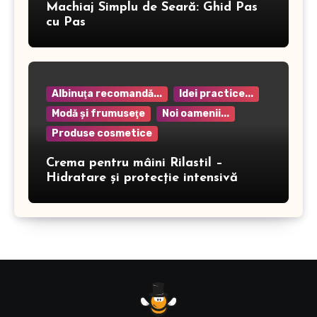
Machiaj Simplu de Seară: Ghid Pas
cu Pas
Albinuţa recomandă...
Idei practice...
Modă şi frumuseţe
Noi oamenii...
Produse cosmetice
Crema pentru mâini Rilastil –
Hidratare și protecție intensivă