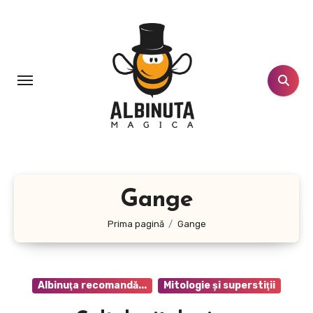
Sari
la
conținut
Gange
Prima pagină
Gange
Albinuţa recomandă...
Mitologie şi superstiţii