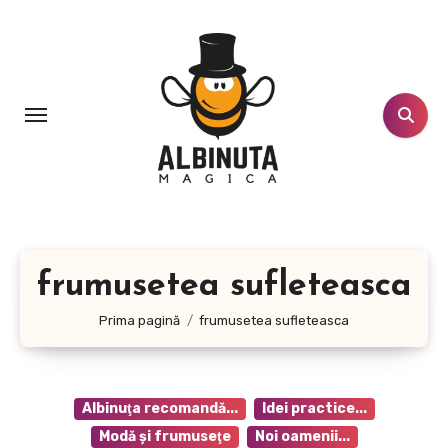
Sari
la
conținut
frumusetea sufleteasca
Prima pagină
frumusetea sufleteasca
Albinuţa recomandă...
Idei practice...
Modă şi frumuseţe
Noi oamenii...