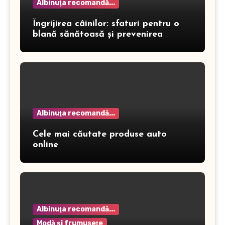
Albinuţa recomandă...
Îngrijirea câinilor: sfaturi pentru o
blană sănătoasă și prevenirea
dermatitei
Albinuţa recomandă...
Cele mai căutate produse auto
online
Albinuţa recomandă...
Modă şi frumuseţe