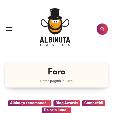
Sari
la
conținut
Faro
Prima pagină
Faro
Albinuţa recomandă...
Blog Awords
Competiţii
De prin lume...