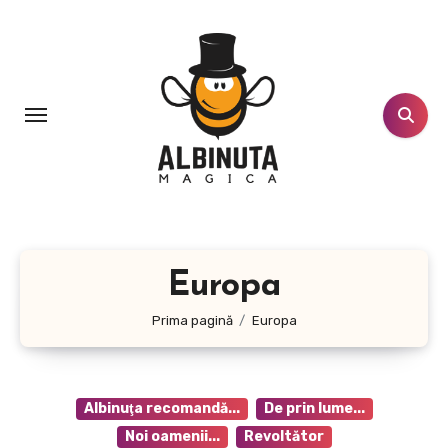
Sari
la
conținut
Europa
Prima pagină
Europa
Albinuţa recomandă...
De prin lume...
Noi oamenii...
Revoltător