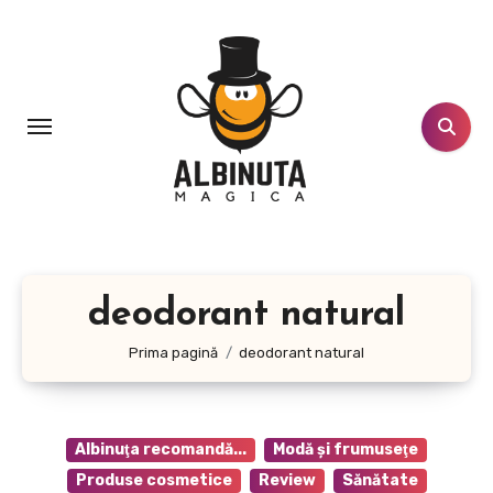
Sari
la
conținut
deodorant natural
Prima pagină
deodorant natural
Albinuţa recomandă...
Modă şi frumuseţe
Produse cosmetice
Review
Sănătate