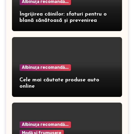
Albinuţa recomandă...
Îngrijirea câinilor: sfaturi pentru o
blană sănătoasă și prevenirea
dermatitei
Albinuţa recomandă...
Cele mai căutate produse auto
online
Albinuţa recomandă...
Modă şi frumuseţe