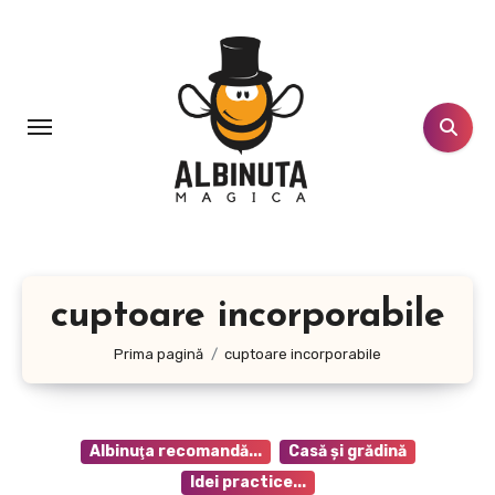
Sari
la
conținut
cuptoare incorporabile
Prima pagină
cuptoare incorporabile
Albinuţa recomandă...
Casă şi grădină
Idei practice...