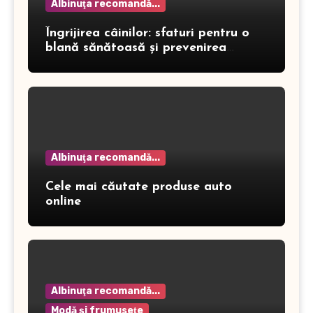
Albinuţa recomandă...
Îngrijirea câinilor: sfaturi pentru o
blană sănătoasă și prevenirea
dermatitei
Albinuţa recomandă...
Cele mai căutate produse auto
online
Albinuţa recomandă...
Modă şi frumuseţe