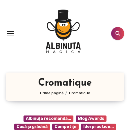
Sari
la
conținut
Cromatique
Prima pagină
Cromatique
Albinuţa recomandă...
Blog Awords
Casă şi grădină
Competiţii
Idei practice...