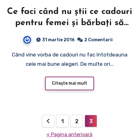
Ce faci când nu ştii ce cadouri
pentru femei şi bărbaţi să
alegi?
31 martie 2016
2 Comentarii
Când vine vorba de cadouri nu fac întotdeauna
cele mai bune alegeri. De multe ori…
Citește mai mult
Paginație
1
2
3
articole
« Pagina anterioară