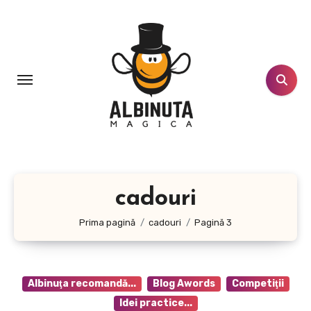
Sari
la
conținut
cadouri
Prima pagină
cadouri
Pagină 3
Albinuţa recomandă...
Blog Awords
Competiţii
Idei practice...