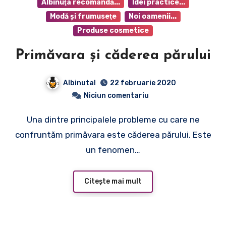
Albinuţa recomandă...
Idei practice...
Modă şi frumuseţe
Noi oamenii...
Produse cosmetice
Primăvara și căderea părului
Albinuta!
22 februarie 2020
Niciun comentariu
Una dintre principalele probleme cu care ne
confruntăm primăvara este căderea părului. Este
un fenomen…
Citește mai mult