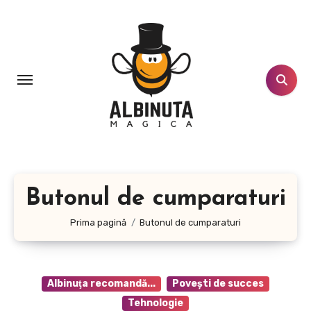
Sari
la
conținut
Butonul de cumparaturi
Prima pagină
Butonul de cumparaturi
Albinuţa recomandă...
Poveşti de succes
Tehnologie