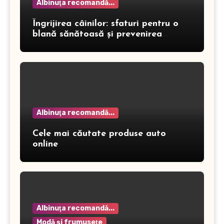
Albinuţa recomandă...
Îngrijirea câinilor: sfaturi pentru o
blană sănătoasă și prevenirea
dermatitei
Albinuţa recomandă...
Cele mai căutate produse auto
online
Albinuţa recomandă...
Modă şi frumuseţe