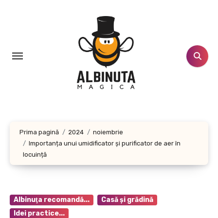
Sari
la
conținut
Prima pagină
2024
noiembrie
Importanța unui umidificator și purificator de aer în
locuință
Albinuţa recomandă...
Casă şi grădină
Idei practice...