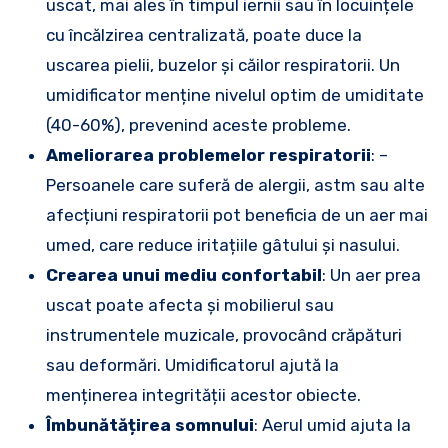
uscat, mai ales în timpul iernii sau în locuințele
cu încălzirea centralizată, poate duce la
uscarea pielii, buzelor și căilor respiratorii. Un
umidificator menține nivelul optim de umiditate
(40-60%), prevenind aceste probleme.
Ameliorarea problemelor respiratorii
: –
Persoanele care suferă de alergii, astm sau alte
afecțiuni respiratorii pot beneficia de un aer mai
umed, care reduce iritațiile gâtului și nasului.
Crearea unui mediu confortabil
: Un aer prea
uscat poate afecta și mobilierul sau
instrumentele muzicale, provocând crăpături
sau deformări. Umidificatorul ajută la
menținerea integrității acestor obiecte.
Îmbunătățirea somnului
: Aerul umid ajuta la