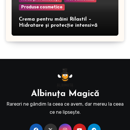
Produse cosmetice
Crema pentru mâini Rilastil –
Hidratare și protecție intensivă
Albinuţa Magică
Rareori ne gândim la ceea ce avem, dar mereu la ceea
ce ne lipseşte.