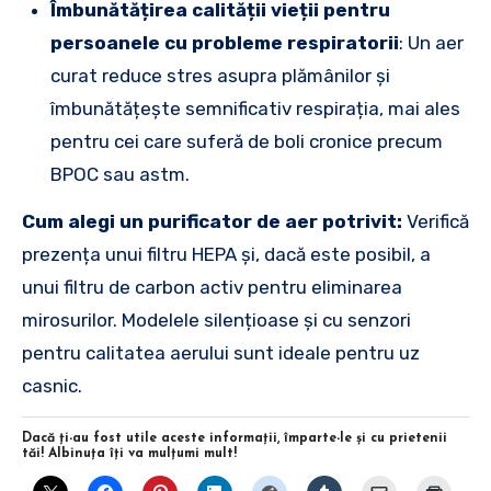
Îmbunătățirea calității vieții pentru
persoanele cu probleme respiratorii
: Un aer
curat reduce stres asupra plămânilor și
îmbunătățește semnificativ respirația, mai ales
pentru cei care suferă de boli cronice precum
BPOC sau astm.
Cum alegi un purificator de aer potrivit:
Verifică
prezența unui filtru HEPA și, dacă este posibil, a
unui filtru de carbon activ pentru eliminarea
mirosurilor. Modelele silențioase și cu senzori
pentru calitatea aerului sunt ideale pentru uz
casnic.
Dacă ţi-au fost utile aceste informaţii, împarte-le şi cu prietenii
tăi! Albinuţa îţi va mulţumi mult!