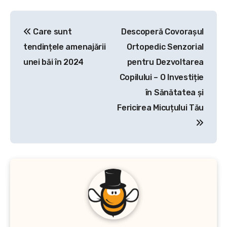
Navigare
Care sunt
Descoperă Covorașul
în
tendințele amenajării
Ortopedic Senzorial
articole
unei băi în 2024
pentru Dezvoltarea
Copilului – O Investiție
în Sănătatea și
Fericirea Micuțului Tău