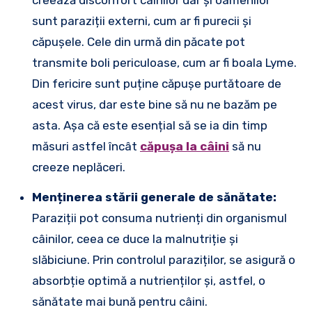
creează disconfort câinilor dar și oamenilor
sunt paraziții externi, cum ar fi purecii și
căpușele. Cele din urmă din păcate pot
transmite boli periculoase, cum ar fi boala Lyme.
Din fericire sunt puține căpușe purtătoare de
acest virus, dar este bine să nu ne bazăm pe
asta. Așa că este esențial să se ia din timp
măsuri astfel încât
căpușa la câini
să nu
creeze neplăceri.
Menținerea stării generale de sănătate:
Paraziții pot consuma nutrienți din organismul
câinilor, ceea ce duce la malnutriție și
slăbiciune. Prin controlul paraziților, se asigură o
absorbție optimă a nutrienților și, astfel, o
sănătate mai bună pentru câini.