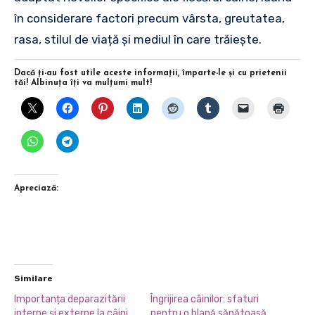
în considerare factori precum vârsta, greutatea,
rasa, stilul de viață și mediul în care trăiește.
Dacă ţi-au fost utile aceste informaţii, împarte-le şi cu prietenii
tăi! Albinuţa îţi va mulţumi mult!
Apreciază:
Similare
Importanța deparazitării
Îngrijirea câinilor: sfaturi
interne și externe la câini
pentru o blană sănătoasă