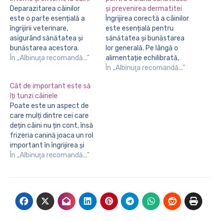
Deparazitarea câinilor
și prevenirea dermatitei
este o parte esențială a
Îngrijirea corectă a câinilor
îngrijirii veterinare,
este esențială pentru
asigurând sănătatea și
sănătatea și bunăstarea
bunăstarea acestora.
lor generală. Pe lângă o
Aceasta implică eliminarea
În „Albinuţa recomandă...”
alimentație echilibrată,
paraziților interni, precum
exercițiu fizic și vizite
În „Albinuţa recomandă...”
viermii intestinali, și a celor
regulate la veterinar,
Cât de important este să
externi, cum ar fi puricii și
menținerea unei blăni
îți tunzi câinele
căpușele. Ignorarea
curate și sănătoase joacă
Poate este un aspect de
deparazitării poate avea
un rol crucial. Un aspect
care mulți dintre cei care
consecințe grave asupra
adesea neglijat este
dețin câini nu țin cont, însă
sănătății câinilor,
prevenirea și tratarea
frizeria canină joaca un rol
conducând la apariția unor
dermatitei, o afecțiune
important în îngrijirea și
boli severe care pot
comună la câini, care
sănătatea animalelor de
În „Albinuţa recomandă...”
afecta…
poate…
companie. Iata câteva
aspecte benefice atunci
când vine vorba de frizerie
canină: Controlul căldurii -
blana deasă poate fi un
impediment in…