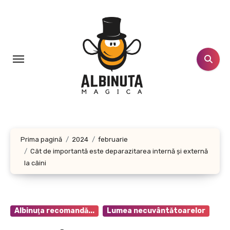
Sari
la
conținut
Prima pagină
2024
februarie
Cât de importantă este deparazitarea internă și externă
la câini
Albinuţa recomandă...
Lumea necuvântătoarelor