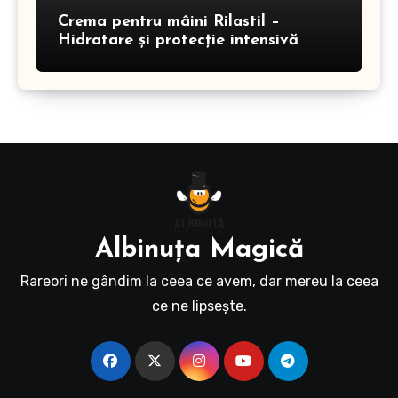
Crema pentru mâini Rilastil –
Hidratare și protecție intensivă
Albinuţa Magică
Rareori ne gândim la ceea ce avem, dar mereu la ceea
ce ne lipseşte.