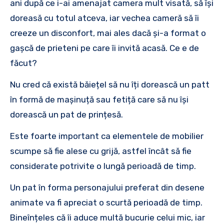
ani după ce i-ai amenajat camera mult visată, să își
doreasă cu totul atceva, iar vechea cameră să îi
creeze un disconfort, mai ales dacă și-a format o
gașcă de prieteni pe care îi invită acasă. Ce e de
făcut?
Nu cred că există băiețel să nu îți dorească un patt
în formă de mașinuță sau fetiță care să nu își
dorească un pat de prințesă.
Este foarte important ca elementele de mobilier
scumpe să fie alese cu grijă, astfel încât să fie
considerate potrivite o lungă perioadă de timp.
Un pat în forma personajului preferat din desene
animate va fi apreciat o scurtă perioadă de timp.
Bineînțeles că îi aduce multă bucurie celui mic, iar