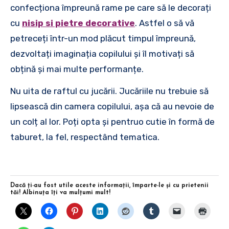
confecționa împreună rame pe care să le decorați
cu
nisip si pietre decorative
. Astfel o să vă
petreceți într-un mod plăcut timpul împreună,
dezvoltați imaginația copilului și îl motivați să
obțină și mai multe performanțe.
Nu uita de raftul cu jucării. Jucăriile nu trebuie să
lipsească din camera copilului, așa că au nevoie de
un colț al lor. Poți opta și pentruo cutie în formă de
taburet, la fel, respectând tematica.
Dacă ţi-au fost utile aceste informaţii, împarte-le şi cu prietenii
tăi! Albinuţa îţi va mulţumi mult!