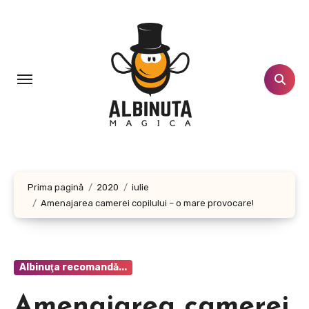
Sari
la
conținut
Prima pagină
2020
iulie
Amenajarea camerei copilului – o mare provocare!
Albinuţa recomandă...
Amenajarea camerei