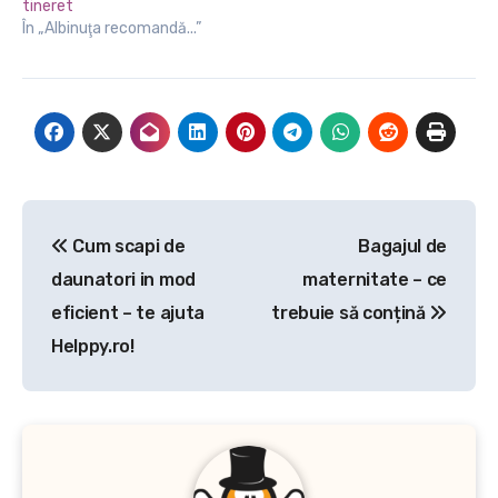
tineret
acel spațiu trebuie să îi
În „Albinuţa recomandă...”
ofere acestuia confortul
de care are nevoie pentru
a se putea relaxa,…
Navigare
Cum scapi de
Bagajul de
în
daunatori in mod
maternitate – ce
articole
eficient – te ajuta
trebuie să conțină
Helppy.ro!