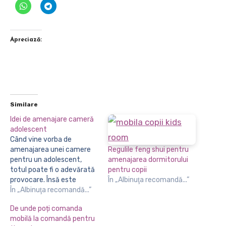
Apreciază:
Similare
Idei de amenajare cameră
adolescent
Când vine vorba de
amenajarea unei camere
Regulile feng shui pentru
pentru un adolescent,
amenajarea dormitorului
totul poate fi o adevărată
pentru copii
provocare. Însă este
În „Albinuţa recomandă...”
foarte important ca
În „Albinuţa recomandă...”
împreună să stabiliți un
De unde poți comanda
buget și să alegeți mobila
mobilă la comandă pentru
și accesoriile, deoarece