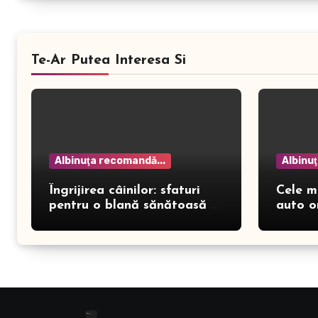
Te-Ar Putea Interesa Si
Albinuţa recomandă...
Albinu
Îngrijirea câinilor: sfaturi
Cele m
pentru o blană sănătoasă și
auto o
prevenirea dermatitei