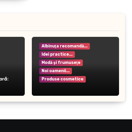
Albinuţa recomandă...
Idei practice...
Modă şi frumuseţe
Noi oamenii...
ară:
Produse cosmetice
Crema pentru mâini Rilastil
– Hidratare și protecție
intensivă