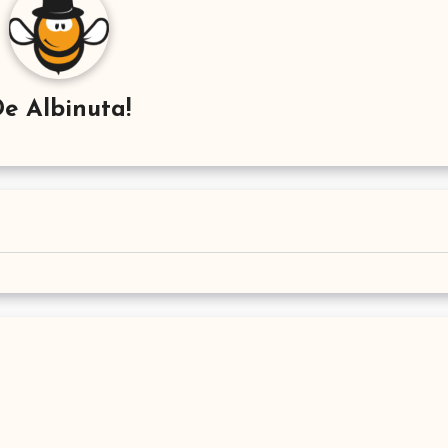
De
Albinuta!