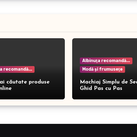
Albinuţa recomandă...
ţa recomandă...
Modă şi frumuseţe
ai căutate produse
Machiaj Simplu de Se
nline
Ghid Pas cu Pas