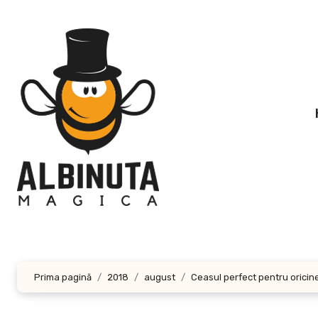
Sari
la
conținut
Prima pagină
2018
august
Ceasul perfect pentru oricin