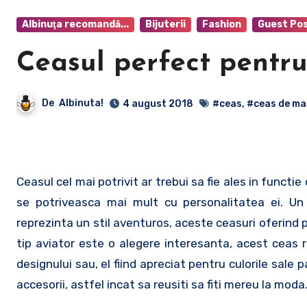
Albinuţa recomandă...
Bijuterii
Fashion
Guest Po
Ceasul perfect pentru
De
Albinuta!
4 august 2018
#ceas
,
#ceas de m
Ceasul cel mai potrivit ar trebui sa fie ales in functi
se potriveasca mai mult cu personalitatea ei. U
reprezinta un stil aventuros, aceste ceasuri oferind 
tip aviator este o alegere interesanta, acest ceas re
designului sau, el fiind apreciat pentru culorile sale
accesorii, astfel incat sa reusiti sa fiti mereu la moda