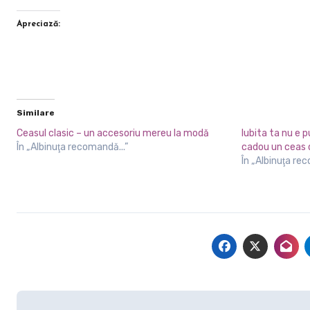
Apreciază:
Similare
Ceasul clasic – un accesoriu mereu la modă
Iubita ta nu e p
În „Albinuţa recomandă...”
cadou un ceas 
În „Albinuţa re
Navigare