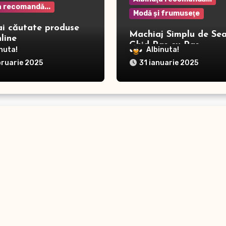
a recomandă...
Modă şi frumuseţe
ai căutate produse
Machiaj Simplu de Sea
line
Ghid Pas cu Pas
nuta!
Albinuta!
bruarie 2025
31 ianuarie 2025