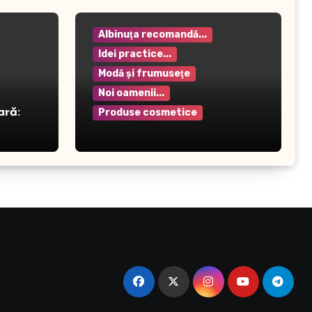
Albinuţa recomandă...
Idei practice...
Modă şi frumuseţe
Noi oamenii...
ară:
Produse cosmetice
Crema pentru mâini Rilastil
– Hidratare și protecție
intensivă