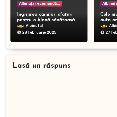
Albinuţa recomandă...
Albinuţ
Îngrijirea câinilor: sfaturi
Cele m
pentru o blană sănătoasă și
auto on
prevenirea dermatitei
Albinuta!
Albi
28 februarie 2025
27 fe
Lasă un răspuns