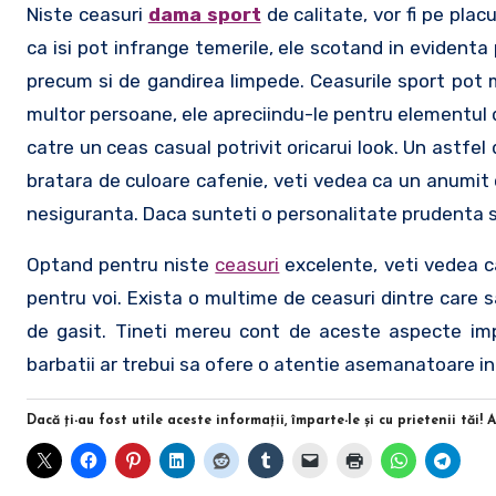
Niste ceasuri
dama sport
de calitate, vor fi pe pla
ca isi pot infrange temerile, ele scotand in evidenta
precum si de gandirea limpede. Ceasurile sport pot m
multor persoane, ele apreciindu-le pentru elementul d
catre un ceas casual potrivit oricarui look. Un astfe
bratara de culoare cafenie, veti vedea ca un anumit 
nesiguranta. Daca sunteti o personalitate prudenta si
Optand pentru niste
ceasuri
excelente, veti vedea ca
pentru voi. Exista o multime de ceasuri dintre care s
de gasit. Tineti mereu cont de aceste aspecte imp
barbatii ar trebui sa ofere o atentie asemanatoare i
Dacă ţi-au fost utile aceste informaţii, împarte-le şi cu prietenii tăi! 