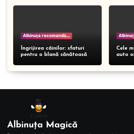
Albinuţa recomandă...
Albinu
Îngrijirea câinilor: sfaturi
Cele m
pentru o blană sănătoasă și
auto o
prevenirea dermatitei
Albinuţa Magică