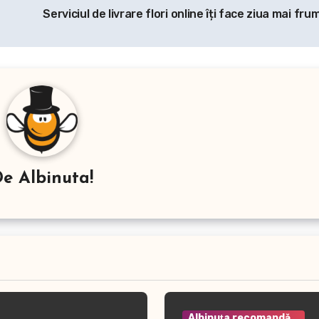
Serviciul de livrare flori online îți face ziua mai fr
De
Albinuta!
Albinuţa recomandă...