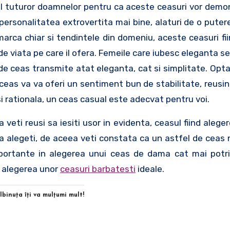
cul tuturor doamnelor pentru ca aceste ceasuri vor demo
 personalitatea extrovertita mai bine, alaturi de o putere
arca chiar si tendintele din domeniu, aceste ceasuri fii
e viata pe care il ofera. Femeile care iubesc eleganta se
l de ceas transmite atat eleganta, cat si simplitate. Opt
ceas va va oferi un sentiment bun de stabilitate, reusin
 rationala, un ceas casual este adecvat pentru voi.
 veti reusi sa iesiti usor in evidenta, ceasul fiind alege
a alegeti, de aceea veti constata ca un astfel de ceas n
ortante in alegerea unui ceas de dama cat mai potrivi
n alegerea unor
ceasuri barbatesti
ideale.
Albinuţa îţi va mulţumi mult!