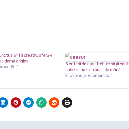
unctuală? Fii creativ, oferă-i
de damă original
5 criterii de care trebuie să ţii con
comandă...”
achiziţionezi un ceas de mână
În „Albinuţa recomandă...”