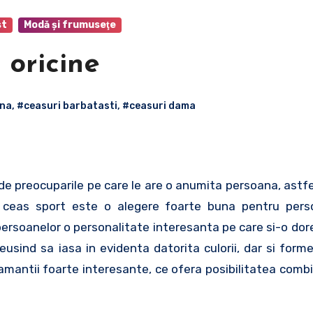
st
Modă şi frumuseţe
 oricine
ana
,
#ceasuri barbatasti
,
#ceasuri dama
e de preocuparile pe care le are o anumita persoana, astfe
n ceas sport este o alegere foarte buna pentru pers
persoanelor o personalitate interesanta pe care si-o dor
usind sa iasa in evidenta datorita culorii, dar si forme
 pamantii foarte interesante, ce ofera posibilitatea combi
.