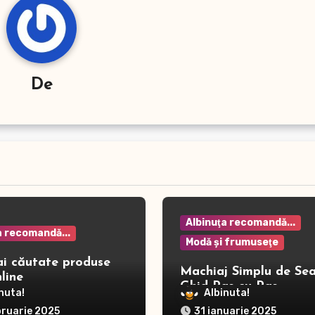
De
Albinuţa recomandă...
a recomandă...
Modă şi frumuseţe
ai căutate produse
Machiaj Simplu de Sea
line
Ghid Pas cu Pas
nuta!
Albinuta!
bruarie 2025
31 ianuarie 2025