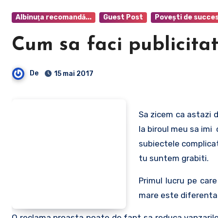
Albinuţa recomandă...
Guest Post
Poveşti de succe
Cum sa faci publicita
De
15 mai 2017
Sa zicem ca astazi d
la biroul meu sa imi 
subiectele complicate
tu suntem grabiti.
Primul lucru pe car
mare este diferenta 
O reclama proasta poate de fapt sa reduca vanzarile