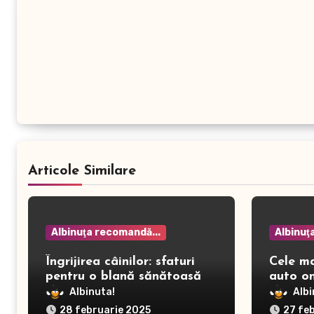
Articole Similare
Albinuţa recomandă...
Albinuţ
Îngrijirea câinilor: sfaturi
Cele m
pentru o blană sănătoasă și
auto on
prevenirea dermatitei
Albinuta!
Albi
28 februarie 2025
27 fe