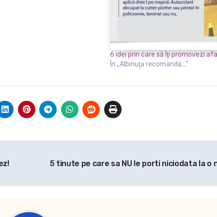
6 idei prin care să îţi promovezi af
În „Albinuţa recomandă...”
ez!
5 tinute pe care sa NU le porti niciodata la o