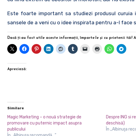
Este foarte important sa studiezi produsul curuia i
sansele de a veni cu o idee inspirata pentru a-l face 
Dacă ţi-au fost utile aceste informaţii, împarte-le şi cu prietenii tăi! 
Apreciază:
Similare
Magic Marketing – o nouă strategie de
Despre ING si r
promovare cu puternic impact asupra
deschisă)
publicului
În „Albinuţa re
În „Albinuţa recomandă...”