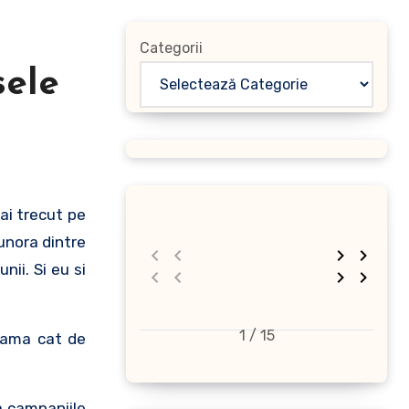
Categorii
sele
ai trecut pe
 unora dintre
nii. Si eu si
1 / 15
seama cat de
a campaniile