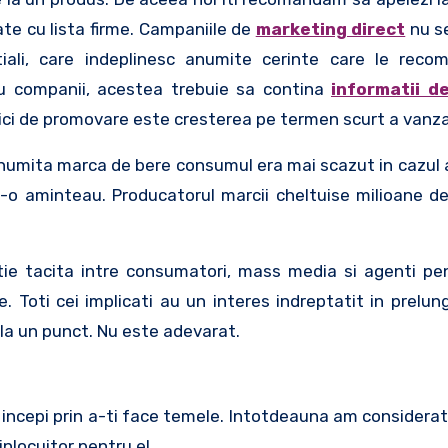
te cu lista firme. Campaniile de
marketing direct
nu s
ntiali, care indeplinesc anumite cerinte care le reco
cu companii, acestea trebuie sa contina
informatii d
nici de promovare este cresterea pe termen scurt a vanzar
anumita marca de bere consumul era mai scazut in cazul 
i-o aminteau. Producatorul marcii cheltuise milioane de
ie tacita intre consumatori, mass media si agenti pen
 Toti cei implicati au un interes indreptatit in prelung
la un punct. Nu este adevarat.
 incepi prin a-ti face temele. Intotdeauna am considerat
nlocuitor pentru el.