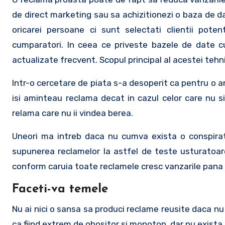
de direct marketing sau sa achizitionezi o baza de da
oricarei persoane ci sunt selectati clientii pote
cumparatori. In ceea ce priveste bazele de date 
actualizate frecvent. Scopul principal al acestei teh
Intr-o cercetare de piata s-a desoperit ca pentru o 
isi aminteau reclama decat in cazul celor care nu s
relama care nu ii vindea berea.
Uneori ma intreb daca nu cumva exista o conspirat
supunerea reclamelor la astfel de teste usturatoare.
conform caruia toate reclamele cresc vanzarile pana 
Faceti-va temele
Nu ai nici o sansa sa produci reclame reusite daca nu
ca fiind extrem de obositor si monoton, dar nu exista i