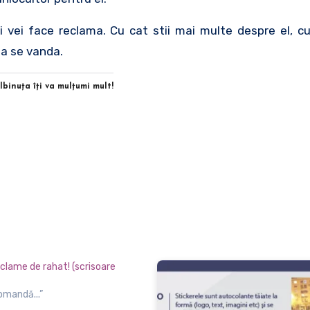
i vei face reclama. Cu cat stii mai multe despre el, c
sa se vanda.
Albinuţa îţi va mulţumi mult!
eclame de rahat! (scrisoare
comandă...”