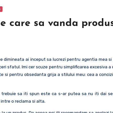
s
te care sa vanda produ
e dimineata ai inceput sa lucrezi pentru agentia mea si 
ceri sfatul. Imi cer scuze pentru simplificarea excesiva a
 si pentru obsedanta grija a stilului meu: cea a conciziu
e trebuie sa iti spun este ca s-ar putea sa nu iti dai 
intre o reclama si alta.
 la un produs. De aceea noi iti recomandam sa apelezi l