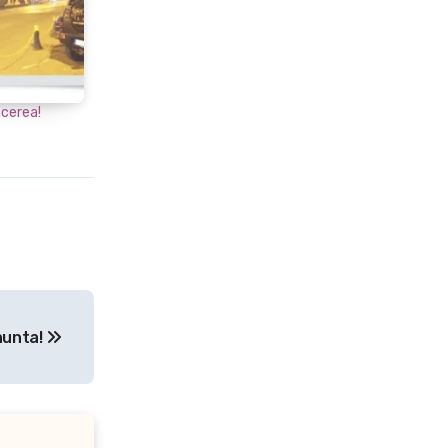
acerea!
 nunta!