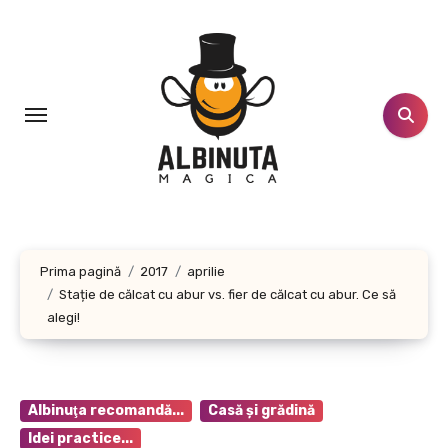
Sari
la
conținut
Prima pagină
2017
aprilie
Stație de călcat cu abur vs. fier de călcat cu abur. Ce să
alegi!
Albinuţa recomandă...
Casă şi grădină
Idei practice...