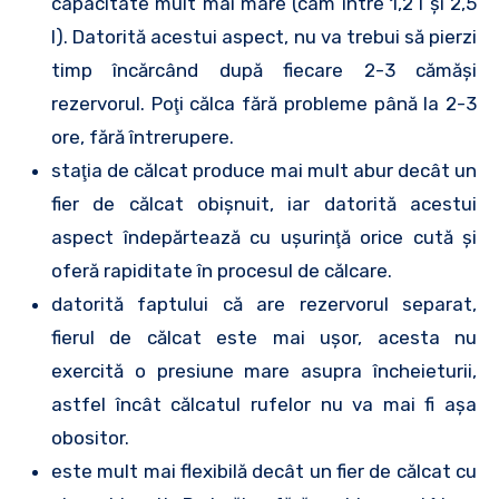
capacitate mult mai mare (cam între 1,2 l şi 2,5
l). Datorită acestui aspect, nu va trebui să pierzi
timp încărcând după fiecare 2-3 cămăşi
rezervorul. Poţi călca fără probleme până la 2-3
ore, fără întrerupere.
staţia de călcat produce mai mult abur decât un
fier de călcat obişnuit, iar datorită acestui
aspect îndepărtează cu uşurinţă orice cută şi
oferă rapiditate în procesul de călcare.
datorită faptului că are rezervorul separat,
fierul de călcat este mai uşor, acesta nu
exercită o presiune mare asupra încheieturii,
astfel încât călcatul rufelor nu va mai fi aşa
obositor.
este mult mai flexibilă decât un fier de călcat cu