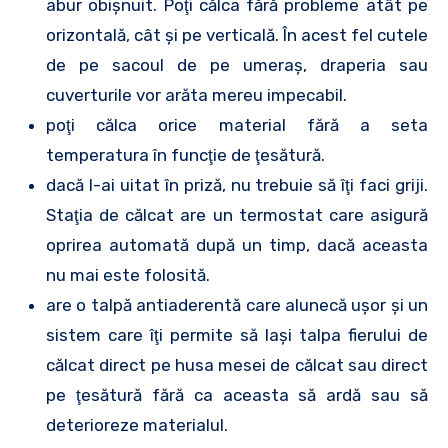
abur obişnuit. Poţi călca fără probleme atât pe
orizontală, cât şi pe verticală. În acest fel cutele
de pe sacoul de pe umeraş, draperia sau
cuverturile vor arăta mereu impecabil.
poţi călca orice material fără a seta
temperatura în funcţie de ţesătură.
dacă l-ai uitat în priză, nu trebuie să îţi faci griji.
Staţia de călcat are un termostat care asigură
oprirea automată după un timp, dacă aceasta
nu mai este folosită.
are o talpă antiaderentă care alunecă uşor şi un
sistem care îţi permite să laşi talpa fierului de
călcat direct pe husa mesei de călcat sau direct
pe ţesătură fără ca aceasta să ardă sau să
deterioreze materialul.