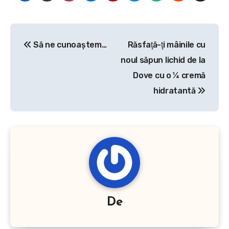
Navigare
Să ne cunoaştem…
Răsfaţă-ţi mâinile cu
în
noul săpun lichid de la
articole
Dove cu o ¼ cremă
hidratantă
De