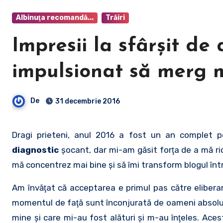
Albinuţa recomandă...
Trăiri
Impresii la sfârşit de
impulsionat să merg 
De
31 decembrie 2016
Dragi prieteni, anul 2016 a fost un an complet 
diagnostic
şocant, dar mi-am găsit forţa de a mă r
mă concentrez mai bine şi să îmi transform blogul înt
Am învăţat că acceptarea e primul pas către eliberar
momentul de faţă sunt înconjurată de oameni absolut
mine şi care mi-au fost alături şi m-au înţeles. Ac