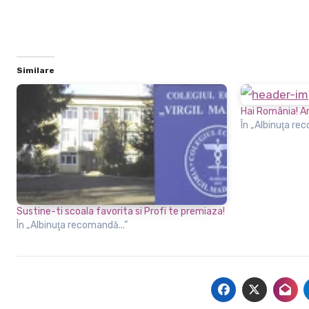
Similare
Hai România! An
În „Albinuţa re
Sustine-ti scoala favorita si Profi te premiaza!
În „Albinuţa recomandă...”