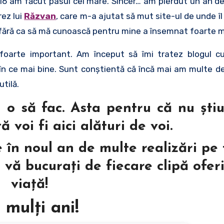
16 am făcut pasul cel mare. Sincer… am pierdut un an d
ez lui
Răzvan
, care m-a ajutat să mut site-ul de unde î
, fără ca să mă cunoască pentru mine a însemnat foarte m
oarte important. Am început să îmi tratez blogul c
 în ce mai bine. Sunt conştientă că încă mai am multe de
utilă.
 o să fac. Asta pentru că nu ştiu
 voi fi aici alături de voi.
 în noul an de multe realizări pe
să vă bucuraţi de fiecare clipă ofer
viaţă!
 mulţi ani!