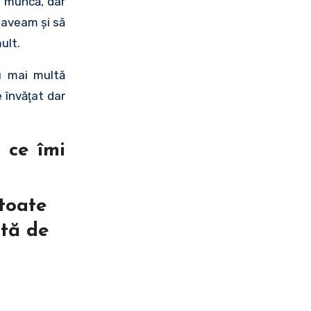
e muncă, dar
l aveam şi să
ult.
u mai multă
 învăţat dar
 ce îmi
 toate
ită de