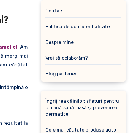
Contact
l?
Politică de confidențialitate
Despre mine
ameliei
. Am
 să merg mai
Vrei să colaborăm?
, am căpătat
Blog partener
 întâmpină o
Îngrijirea câinilor: sfaturi pentru
o blană sănătoasă și prevenirea
dermatitei
n rezultat la
Cele mai căutate produse auto