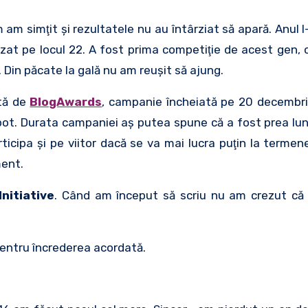
m am simţit şi rezultatele nu au întârziat să apară. Anul
izat pe locul 22. A fost prima competiţie de acest gen, 
 Din păcate la gală nu am reuşit să ajung.
ată de
BlogAwards
, campanie încheiată pe 20 decembri
ot. Durata campaniei aş putea spune că a fost prea lun
cipa şi pe viitor dacă se va mai lucra puţin la termene
ment.
Initiative
. Când am început să scriu nu am crezut că 
entru încrederea acordată.