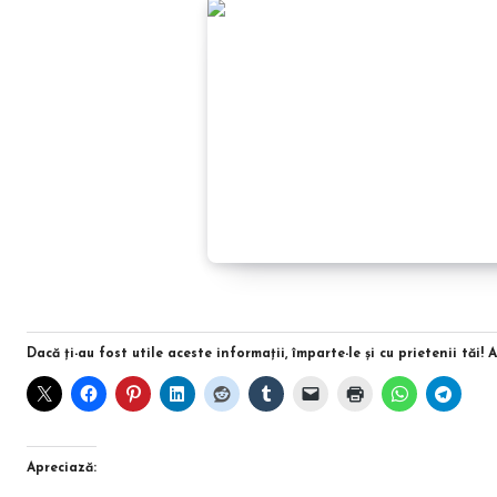
Dacă ţi-au fost utile aceste informaţii, împarte-le şi cu prietenii tăi! 
Apreciază: