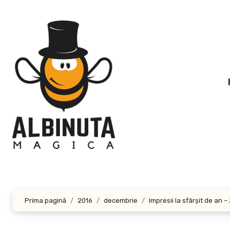
Sari
la
conținut
Prima pagină
2016
decembrie
Impresii la sfârşit de an