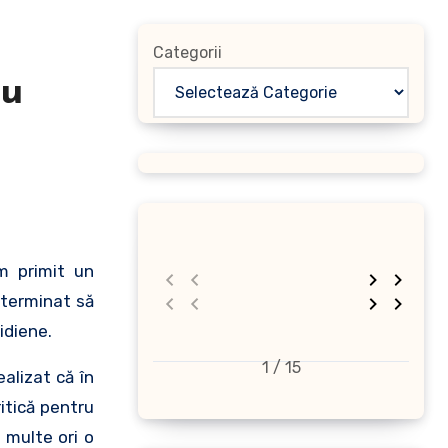
Categorii
au
m primit un
eterminat să
idiene.
1 / 15
alizat că în
itică pentru
 multe ori o