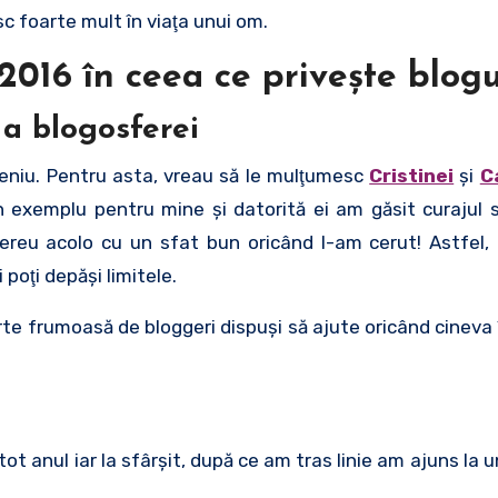
c foarte mult în viaţa unui om.
016 în ceea ce priveşte blogu
a blogosferei
meniu. Pentru asta, vreau să le mulţumesc
Cristinei
şi
C
un exemplu pentru mine şi datorită ei am găsit curajul
ereu acolo cu un sfat bun oricând l-am cerut! Astfel
i poţi depăşi limitele.
rte frumoasă de bloggeri dispuşi să ajute oricând cineva
tot anul iar la sfârşit, după ce am tras linie am ajuns la u