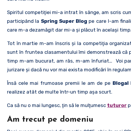
Spiritul competiţiei mi-a intrat în sânge, am scris cu
participând la
Spring Super Blog
pe care l-am final
care m-a dezamăgit dar mi-a şi plăcut în acelaşi timp.
Tot în martie m-am înscris şi la competiţia organiz
sunt în fruntea clasamentului îmi demonstrează că p
timp m-am bucurat, am râs, m-am înfuriat… Voi parti
jurizare şi dacă nu vor mai exista modificări în regula
Însă cele mai frumoase premii le am de pe
Blogal 
realizez atât de multe într-un timp aşa scurt.
Ca să nu o mai lungesc, ţin să le mulţumesc
tuturor
p
Am trecut pe domeniu