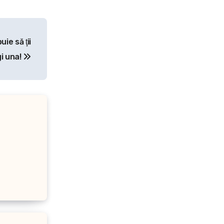
ie să ţii
i una!