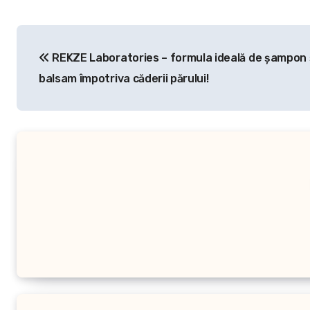
Navigare
REKZE Laboratories – formula ideală de şampon 
în
balsam împotriva căderii părului!
articole