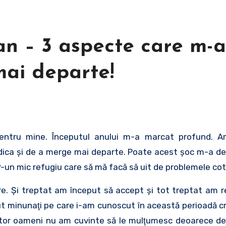
 an – 3 aspecte care m-
mai departe!
pentru mine. Începutul anului m-a marcat profund. A
idica şi de a merge mai departe. Poate acest şoc m-a d
r-un mic refugiu care să mă facă să uit de problemele cot
e. Şi treptat am început să accept şi tot treptat am re
 minunaţi pe care i-am cunoscut în această perioadă cr
estor oameni nu am cuvinte să le mulţumesc deoarece de