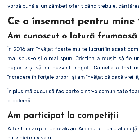
vorbă bună şi un zâmbet oferit când trebuie, cântăres
Ce a însemnat pentru mine 2
Am cunoscut o latură frumoasă 
În 2016 am învăţat foarte multe lucruri în acest do
mai spus-o şi o mai spun. Cristina a reuşit să fie 
departe şi să îmi dezvolt blogul. Camelia a fost m
încredere în forţele proprii şi am învăţat că dacă vrei, îţ
În plus mă bucur să fac parte dintr-o comunitate foa
problemă.
Am participat la competiţii
A fost un an plin de realizări. Am muncit ca o albinuţă 
care nici nu visam.