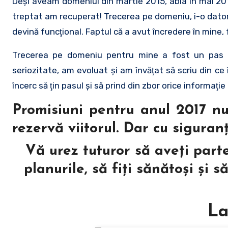
Deşi aveam domeniul din martie 2015, abia în mai 20
treptat am recuperat! Trecerea pe domeniu, i-o dator
devină funcţional. Faptul că a avut încredere în mine
Trecerea pe domeniu pentru mine a fost un pas f
seriozitate, am evoluat şi am învăţat să scriu din ce
încerc să ţin pasul şi să prind din zbor orice informaţie 
Promisiuni pentru anul 2017 nu
rezervă viitorul. Dar cu siguranţă
Vă urez tuturor să aveţi parte
planurile, să fiţi sănătoşi şi 
La