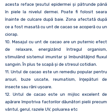
acesta reface ţesutul epidermei şi pătrunde până
în piele la nivelul dermei. Poate fi folosit seara
înainte de culcare după baie. Zona afectată după
ce a fost masată cu unt de cacao se acoperă cu un
ciorap.
10. Masajul cu unt de cacao are un puternic efect
de relaxare, energizând întregul organism,
stimulând sistemul imunitar şi îmbunătăţind fluxul
sangvin. În plus te scapă şi de stresul cotidian.
11. Untul de cacao este un remediu popular pentru
arsuri, buze uscate, reumatism, înţepături de
insecte sau răni uşoare.
12. Untul de cacao este un mijloc excelent de
apărare împotriva factorilor dăunători pielii precum
vântul, gerul, razele UV, poluarea etc