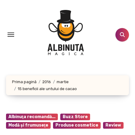
Sari
la
conținut
Prima pagină
2016
martie
15 beneficii ale untului de cacao
Albinuţa recomandă...
Buzz Store
Modă şi frumuseţe
Produse cosmetice
Review