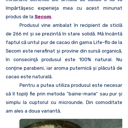
împărtăşesc experieţa mea cu acest minunat
produs de la
Secom
.
Produsul vine ambalat în recipient de sticlă
de 266 ml şi se prezintă în stare solidă. Mă încântă
faptul că untul pur de cacao din gama Life-flo de la
Secom este nerafinat şi provine din sursă organică,
în consecinţă produsul este 100% natural. Nu
conţine parabeni, iar aroma puternică şi plăcută de
cacao este naturală.
Pentru a putea utiliza produsul este necesar
să îl topiţi fie prin metoda “baine-marie” sau pur şi
simplu la cuptorul cu microunde. Din comoditate
am ales a doua variantă.