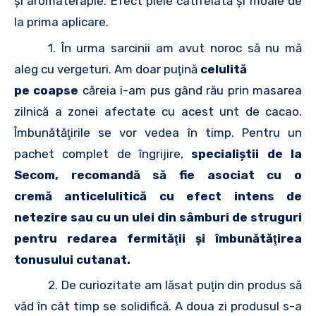
şi aromaterapie. Efect piele catifelată şi moale de
la prima aplicare.
1. În urma sarcinii am avut noroc să nu mă
aleg cu vergeturi. Am doar puţină
celulită
pe coapse
căreia i-am pus gând rău prin masarea
zilnică a zonei afectate cu acest unt de cacao.
Îmbunătăţirile se vor vedea în timp. Pentru un
pachet complet de îngrijire,
specialiştii de la
Secom, recomandă să fie asociat cu o
cremă anticelulitică cu efect intens de
netezire sau cu un ulei din sâmburi de struguri
pentru redarea fermităţii şi îmbunătăţirea
tonusului cutanat.
2. De curiozitate am lăsat puţin din produs să
văd în cât timp se solidifică. A doua zi produsul s-a