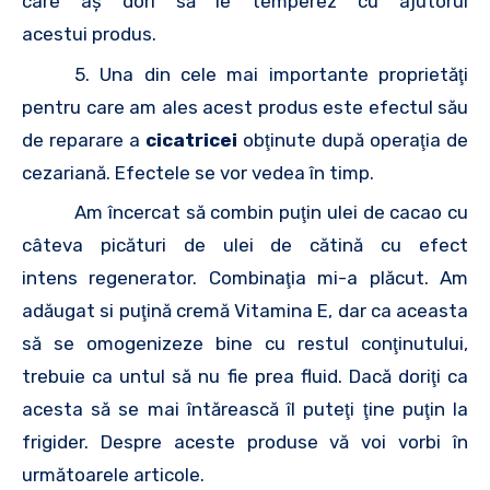
care aş dori să le temperez cu ajutorul
acestui produs.
5. Una din cele mai importante proprietăţi
pentru care am ales acest produs este efectul său
de reparare a
cicatricei
obţinute după operaţia de
cezariană. Efectele se vor vedea în timp.
Am încercat să combin puţin ulei de cacao cu
câteva picături de ulei de cătină cu efect
intens regenerator. Combinaţia mi-a plăcut. Am
adăugat si puţină cremă Vitamina E, dar ca aceasta
să se omogenizeze bine cu restul conţinutului,
trebuie ca untul să nu fie prea fluid. Dacă doriţi ca
acesta să se mai întărească îl puteţi ţine puţin la
frigider. Despre aceste produse vă voi vorbi în
următoarele articole.