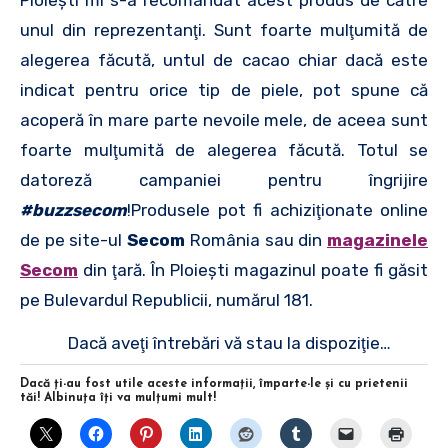
unul din reprezentanţi. Sunt foarte mulţumită de
alegerea făcută, untul de cacao chiar dacă este
indicat pentru orice tip de piele, pot spune că
acoperă în mare parte nevoile mele, de aceea sunt
foarte mulţumită de alegerea făcută. Totul se
datoreză campaniei pentru îngrijire
#buzzsecom
!Produsele pot fi achiziţionate online
de pe site-ul
Secom
România sau din
magazinele
Secom
din ţară. În Ploieşti magazinul poate fi găsit
pe Bulevardul Republicii, numărul 181.
Dacă aveţi întrebări vă stau la dispoziţie…
Dacă ţi-au fost utile aceste informaţii, împarte-le şi cu prietenii
tăi! Albinuţa îţi va mulţumi mult!