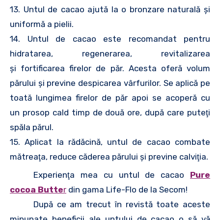
13. Untul de cacao ajută la o bronzare naturală şi
uniformă a pielii.
14. Untul de cacao este recomandat pentru
hidratarea, regenerarea, revitalizarea
şi fortificarea firelor de păr. Acesta oferă volum
părului şi previne despicarea vârfurilor. Se aplică pe
toată lungimea firelor de păr apoi se acoperă cu
un prosop cald timp de două ore, după care puteţi
spăla părul.
15. Aplicat la rădăcină, untul de cacao combate
mătreaţa, reduce căderea părului şi previne calviţia.
Experienţa mea cu untul de cacao
Pure
cocoa Butte
r
din gama Life-Flo de la Secom!
După ce am trecut în revistă toate aceste
minunate beneficii ale untului de cacao o să vă