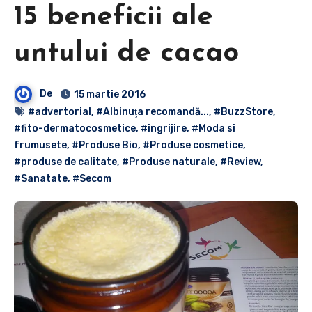
15 beneficii ale
untului de cacao
De
15 martie 2016
#advertorial
,
#Albinuţa recomandă...
,
#BuzzStore
,
#fito-dermatocosmetice
,
#ingrijire
,
#Moda si
frumusete
,
#Produse Bio
,
#Produse cosmetice
,
#produse de calitate
,
#Produse naturale
,
#Review
,
#Sanatate
,
#Secom