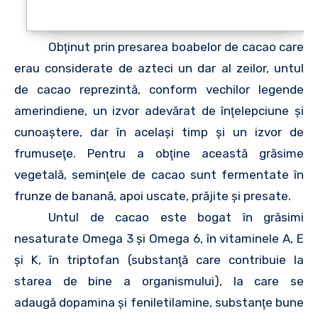
Obţinut prin presarea boabelor de cacao care
erau considerate de azteci un dar al zeilor, untul
de cacao reprezintă, conform vechilor legende
amerindiene, un izvor adevărat de înţelepciune şi
cunoaştere, dar în acelaşi timp şi un izvor de
frumuseţe. Pentru a obţine această grăsime
vegetală, seminţele de cacao sunt fermentate în
frunze de banană, apoi uscate, prăjite şi presate.
Untul de cacao este bogat în grăsimi
nesaturate Omega 3 şi Omega 6, în vitaminele A, E
şi K, în triptofan (substanţă care contribuie la
starea de bine a organismului), la care se
adaugă dopamina şi feniletilamine, substanţe bune