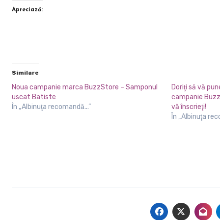
Apreciază:
Similare
Noua campanie marca BuzzStore – Samponul
Doriţi să vă pu
uscat Batiste
campanie Buzz
În „Albinuţa recomandă...”
vă înscrieţi!
În „Albinuţa re