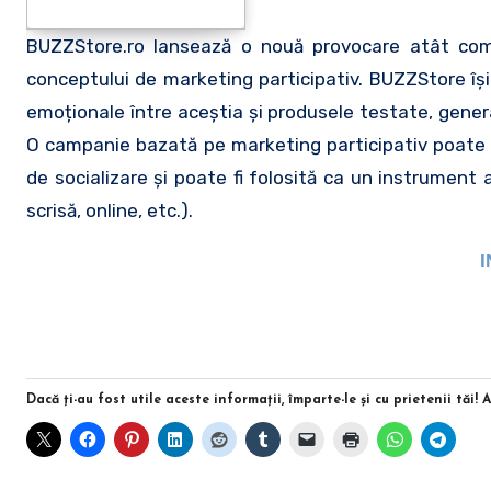
BUZZStore.ro lansează o nouă provocare atât comp
conceptului de marketing participativ. BUZZStore își
emoționale între aceștia și produsele testate, generâ
O campanie bazată pe marketing participativ poate fi 
de socializare și poate fi folosită ca un instrument 
scrisă, online, etc.).
I
Dacă ţi-au fost utile aceste informaţii, împarte-le şi cu prietenii tăi! 