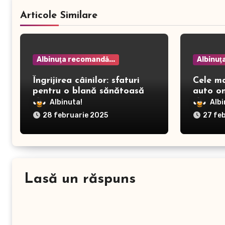
Articole Similare
Albinuţa recomandă...
Albinuţ
Îngrijirea câinilor: sfaturi
Cele m
pentru o blană sănătoasă și
auto on
prevenirea dermatitei
Albinuta!
Albi
28 februarie 2025
27 fe
Lasă un răspuns