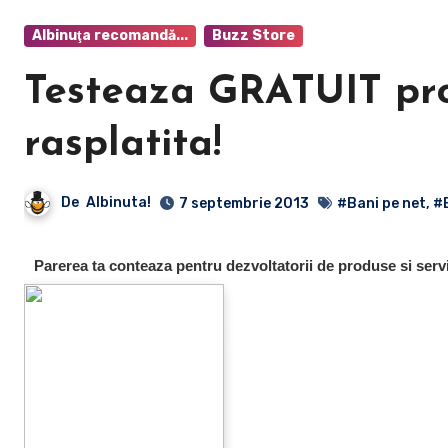
Albinuţa recomandă...
Buzz Store
Testeaza GRATUIT prod
rasplatita!
De
Albinuta!
7 septembrie 2013
#Bani pe net
,
#
Parerea ta conteaza pentru dezvoltatorii de produse si servici