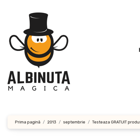
Sari
la
conținut
Prima pagină
2013
septembrie
Testeaza GRATUIT produse,