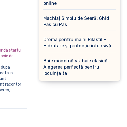
online
Machiaj Simplu de Seară: Ghid
Pas cu Pas
Crema pentru mâini Rilastil –
Hidratare și protecție intensivă
r da startul
panie de
Baie modernă vs. baie clasică:
Alegerea perfectă pentru
cata in
locuința ta
sunt
nt racoritor
berea,
ival intr-o
ta marca