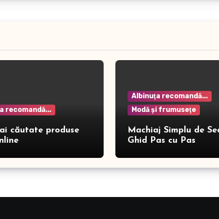
Albinuţa recomandă...
ţa recomandă...
Modă şi frumuseţe
ai căutate produse
Machiaj Simplu de Se
nline
Ghid Pas cu Pas