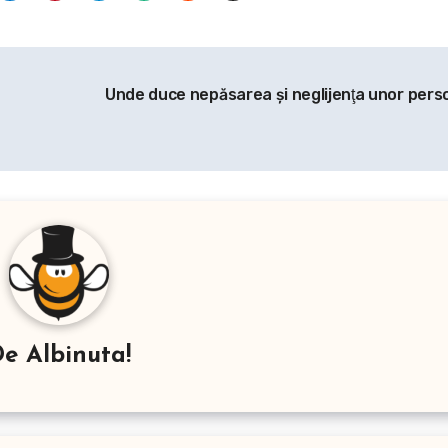
Unde duce nepăsarea şi neglijenţa unor per
De
Albinuta!