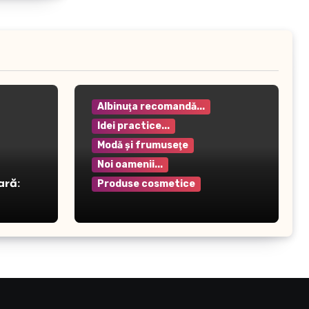
Albinuţa recomandă...
Idei practice...
Modă şi frumuseţe
Noi oamenii...
ară:
Produse cosmetice
Crema pentru mâini Rilastil
– Hidratare și protecție
intensivă