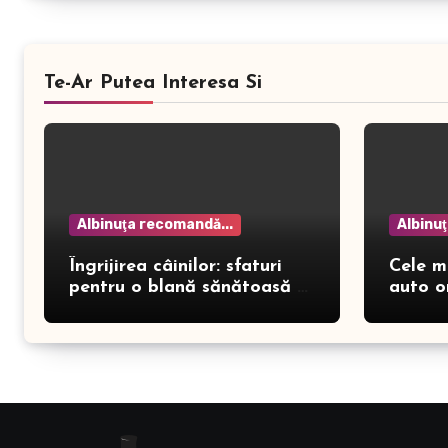
Te-Ar Putea Interesa Si
Albinuţa recomandă...
Albinu
Îngrijirea câinilor: sfaturi
Cele m
pentru o blană sănătoasă și
auto o
prevenirea dermatitei