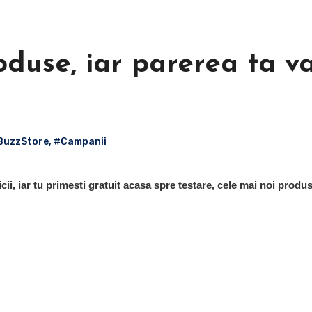
use, iar parerea ta va
BuzzStore
,
#Campanii
i, iar tu primesti gratuit acasa spre testare, cele mai noi produse