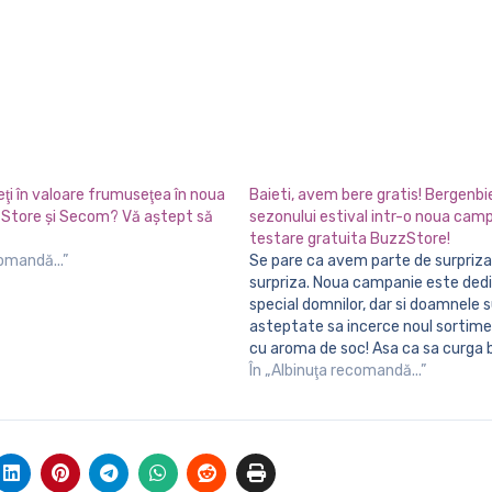
neţi în valoare frumuseţea în noua
Baieti, avem bere gratis! Bergenbie
Store şi Secom? Vă aştept să
sezonului estival intr-o noua cam
testare gratuita BuzzStore!
comandă...”
Se pare ca avem parte de surpriza dupa
surpriza. Noua campanie este dedi
special domnilor, dar si doamnele 
asteptate sa incerce noul sortime
cu aroma de soc! Asa ca sa curga 
Bergenbier da startul sezonului est
În „Albinuţa recomandă...”
noua campanie de testare gratui
BuzzStore! Despre ce…