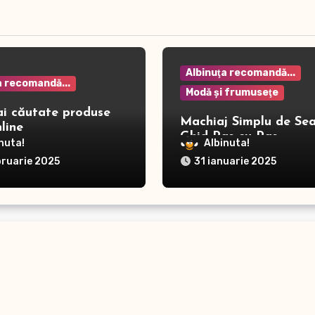
Albinuţa recomandă...
a recomandă...
Modă şi frumuseţe
ai căutate produse
Machiaj Simplu de Sea
line
Ghid Pas cu Pas
nuta!
Albinuta!
bruarie 2025
31 ianuarie 2025