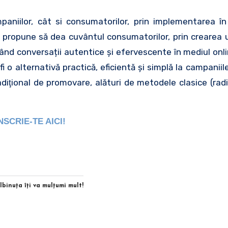
aniilor, cât si consumatorilor, prin implementarea î
 propune să dea cuvântul consumatorilor, prin crearea u
nd conversații autentice și efervescente în mediul online
o alternativă practică, eficientă şi simplă la campaniile
adiţional de promovare, alături de metodele clasice (radi
NSCRIE-TE AICI!
Albinuţa îţi va mulţumi mult!