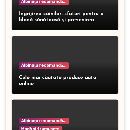
Albinuţa recomandă...
Îngrijirea câinilor: sfaturi pentru o
blană sănătoasă și prevenirea
dermatitei
Albinuţa recomandă...
Cele mai căutate produse auto
online
Albinuţa recomandă...
Modă şi frumuseţe