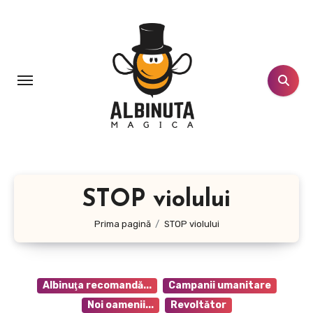
Sari
la
conținut
STOP violului
Prima pagină
STOP violului
Albinuţa recomandă...
Campanii umanitare
Noi oamenii...
Revoltător