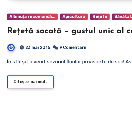
Albinuţa recomandă...
Apicultura
Reţete
Sănăta
Reţetă socată – gustul unic al co
23 mai 2016
9 Comentarii
În sfârşit a venit sezonul florilor proaspete de soc!
Citește mai mult