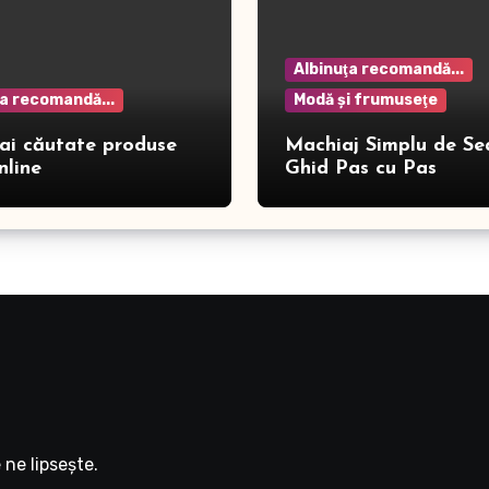
Albinuţa recomandă...
ţa recomandă...
Modă şi frumuseţe
ai căutate produse
Machiaj Simplu de Se
nline
Ghid Pas cu Pas
ne lipseşte.