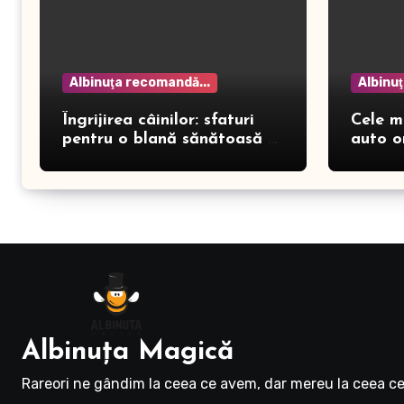
Albinuţa recomandă...
Albinu
Îngrijirea câinilor: sfaturi
Cele m
pentru o blană sănătoasă și
auto o
prevenirea dermatitei
Albinuţa Magică
Rareori ne gândim la ceea ce avem, dar mereu la ceea ce 