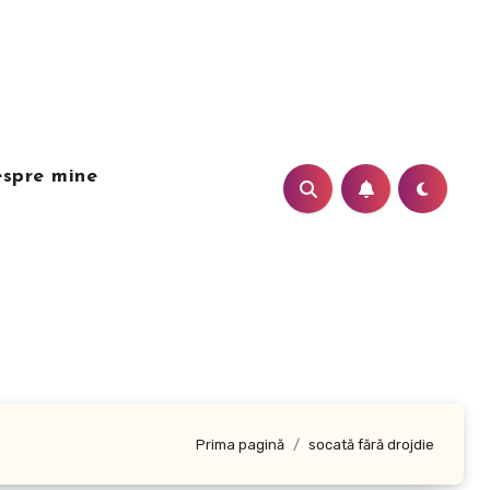
spre mine
Prima pagină
socată fără drojdie