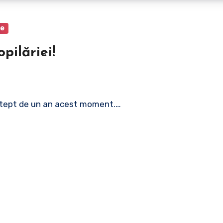
te
pilăriei!
 Aştept de un an acest moment.…