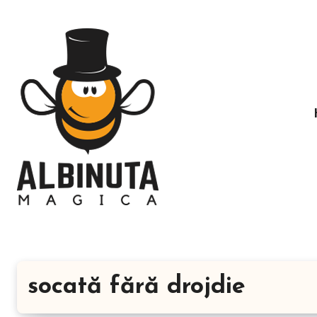
Sari
la
conținut
socată fără drojdie