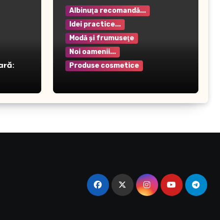
Albinuţa recomandă...
Idei practice...
Modă şi frumuseţe
Noi oamenii...
ară:
Produse cosmetice
Crema pentru mâini Rilastil
– Hidratare și protecție
intensivă