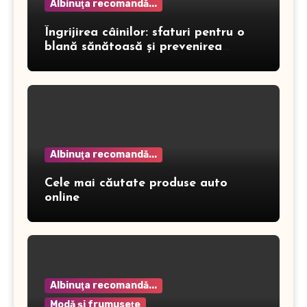
Albinuţa recomandă...
Îngrijirea câinilor: sfaturi pentru o
blană sănătoasă și prevenirea
dermatitei
Albinuţa recomandă...
Cele mai căutate produse auto
online
Albinuţa recomandă...
Modă şi frumuseţe