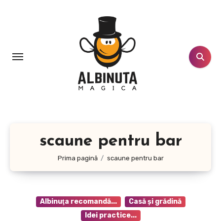
Sari
la
conținut
scaune pentru bar
Prima pagină
scaune pentru bar
Albinuţa recomandă...
Casă şi grădină
Idei practice...