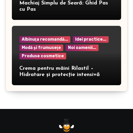
Machiaj Simplu de Seară: Ghid Pas
cu Pas
Albinuţa recomandă...
Idei practice...
Modă şi frumuseţe
Noi oamenii...
Produse cosmetice
Crema pentru mâini Rilastil –
Hidratare și protecție intensivă