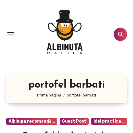
Sari
la
conținut
portofel barbati
Prima pagină
portofel barbati
Albinuţa recomandă...
Guest Post
Idei practice...