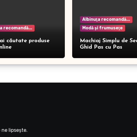
Albinuţa recomandă...
ţa recomandă...
Modă şi frumuseţe
ai căutate produse
Machiaj Simplu de Se
nline
Ghid Pas cu Pas
ne lipseşte.