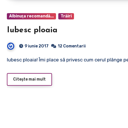
Albinuţa recomandă...
Trăiri
Iubesc ploaia
9 iunie 2017
12 Comentarii
Iubesc ploaia! Îmi place să privesc cum cerul plânge 
Citește mai mult