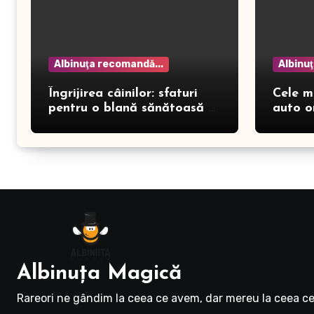
Albinuţa recomandă...
Albinu
Îngrijirea câinilor: sfaturi
Cele m
pentru o blană sănătoasă și
auto o
prevenirea dermatitei
Albinuţa Magică
Rareori ne gândim la ceea ce avem, dar mereu la ceea ce 