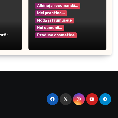
Albinuţa recomandă...
Idei practice...
Modă şi frumuseţe
Noi oamenii...
ară:
Produse cosmetice
Crema pentru mâini Rilastil
– Hidratare și protecție
intensivă