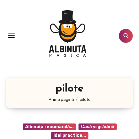
Sari
la
conținut
pilote
Prima pagină
pilote
Albinuţa recomandă...
Casă şi grădină
Idei practice...