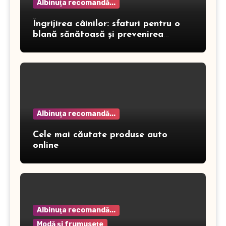
Albinuţa recomandă...
Îngrijirea câinilor: sfaturi pentru o
blană sănătoasă și prevenirea
dermatitei
Albinuţa recomandă...
Cele mai căutate produse auto
online
Albinuţa recomandă...
Modă şi frumuseţe