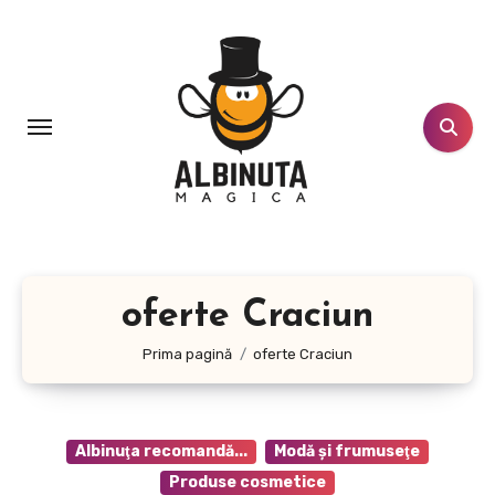
Sari
la
conținut
oferte Craciun
Prima pagină
oferte Craciun
Albinuţa recomandă...
Modă şi frumuseţe
Produse cosmetice