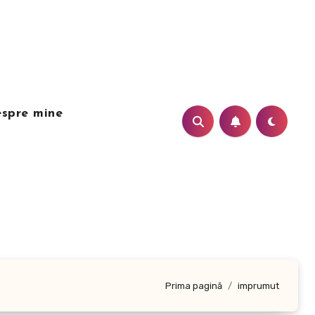
spre mine
Prima pagină
imprumut