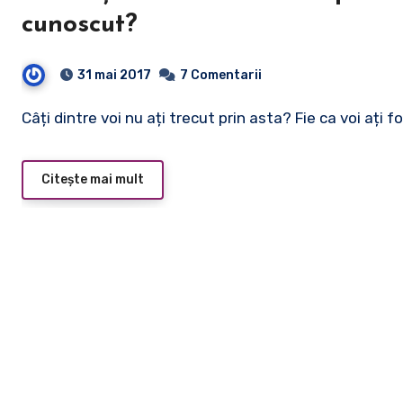
cunoscut?
31 mai 2017
7 Comentarii
Câți dintre voi nu ați trecut prin asta? Fie ca voi ați f
Citește mai mult