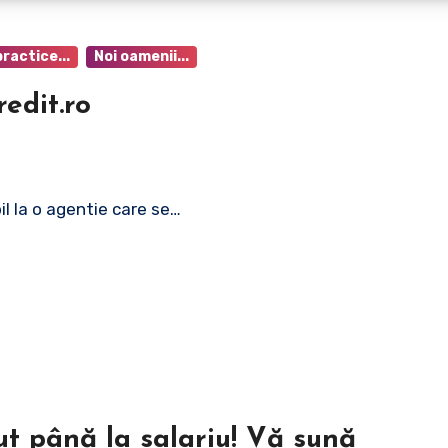
practice...
Noi oamenii...
edit.ro
l la o agentie care se…
ut până la salariu! Vă sună