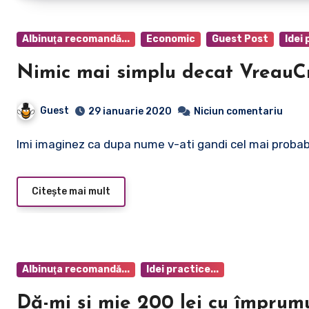
Albinuţa recomandă...
Economic
Guest Post
Idei 
Nimic mai simplu decat VreauCr
Guest
29 ianuarie 2020
Niciun comentariu
Imi imaginez ca dupa nume v-ati gandi cel mai probabi
Citește mai mult
Albinuţa recomandă...
Idei practice...
Dă-mi și mie 200 lei cu împrum