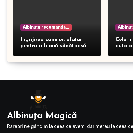
Albinuţa recomandă...
Albinu
Îngrijirea câinilor: sfaturi
Cele m
pentru o blană sănătoasă și
auto o
prevenirea dermatitei
Albinuţa Magică
Rareori ne gândim la ceea ce avem, dar mereu la ceea ce 