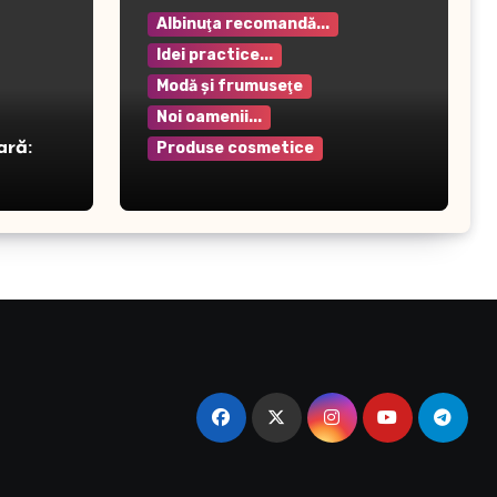
Albinuţa recomandă...
Idei practice...
Modă şi frumuseţe
Noi oamenii...
ară:
Produse cosmetice
Crema pentru mâini Rilastil
– Hidratare și protecție
intensivă