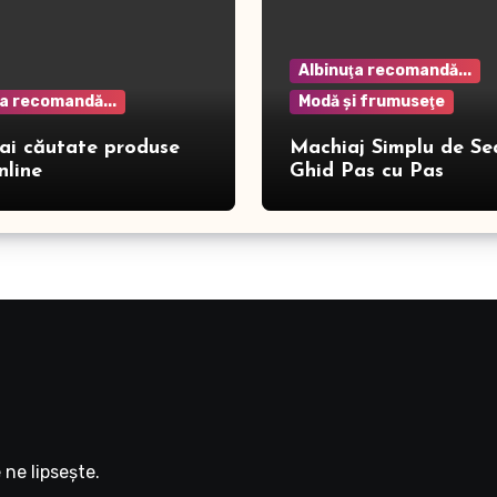
Albinuţa recomandă...
ţa recomandă...
Modă şi frumuseţe
ai căutate produse
Machiaj Simplu de Se
nline
Ghid Pas cu Pas
ne lipseşte.