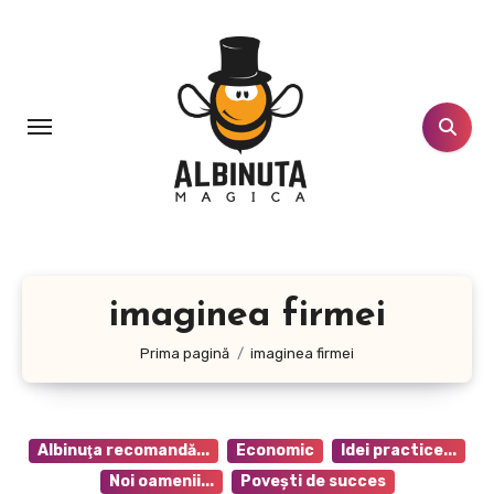
Sari
la
conținut
imaginea firmei
Prima pagină
imaginea firmei
Albinuţa recomandă...
Economic
Idei practice...
Noi oamenii...
Poveşti de succes