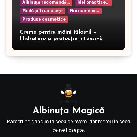
Albinuţa recomandă...
Idei practice...
Modă şi frumuseţe
Noi oamenii...
Produse cosmetice
Crema pentru mâini Rilastil –
Hidratare și protecție intensivă
Albinuţa Magică
Rareori ne gândim la ceea ce avem, dar mereu la ceea
ce ne lipseşte.