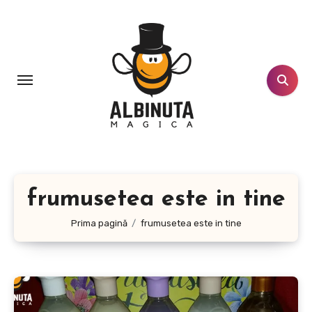
Sari
la
conținut
frumusetea este in tine
Prima pagină
frumusetea este in tine