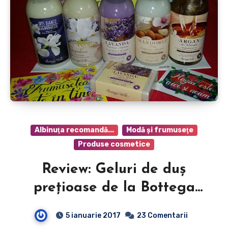
Albinuţa recomandă...
Modă şi frumuseţe
Produse cosmetice
Review: Geluri de duş
preţioase de la Bottega
Verde – #2
5 ianuarie 2017
23 Comentarii